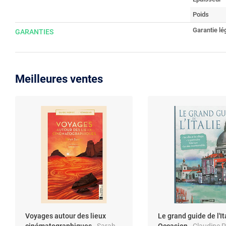
Poids
Garantie lé
GARANTIES
Meilleures ventes
Voyages autour des lieux
Le grand guide de l'Ita
cinématographiques
- Sarah
Occasion
- Claudine 