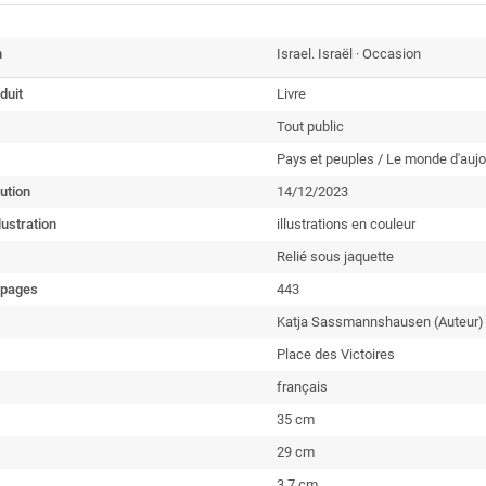
n
Israel. Israël · Occasion
duit
Livre
Tout public
Pays et peuples / Le monde d'aujou
ution
14/12/2023
lustration
illustrations en couleur
Relié sous jaquette
 pages
443
Katja Sassmannshausen (Auteur) - 
Place des Victoires
français
35 cm
29 cm
3.7 cm