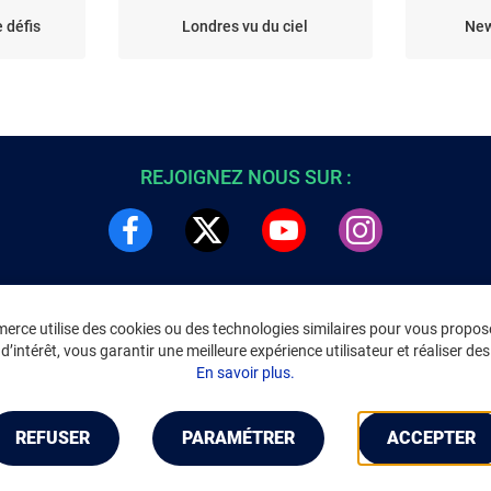
e défis
Londres vu du ciel
New
REJOIGNEZ NOUS SUR :
rce utilise des cookies ou des technologies similaires pour vous propose
DRE
INFORMATIONS LÉGALES
’intérêt, vous garantir une meilleure expérience utilisateur et réaliser des 
C
Environnement
En savoir plus.
CGV
/
CGU Marketplace
Données personnelles
/
Cookies
Gérer mes cookies
REFUSER
PARAMÉTRER
ACCEPTER
Mentions légales
Accessibilité : non conforme
Notice d'accessibilité