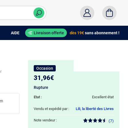
AIDE
Livraison offerte
dès 19€
sans abonnement !
Occasion
r
31,96€
Rupture
Etat :
Excellent état
en
Vendu et expédié par :
Lili, la liberté des Livres
Note vendeur :
(7)