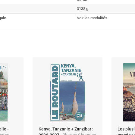
3138 g
gale
Voir les modalités
lie -
Kenya, Tanzanie + Zanzibar :
Les plus 
Penou -
2026-2027
- Philippe Gloaguen
monde : 