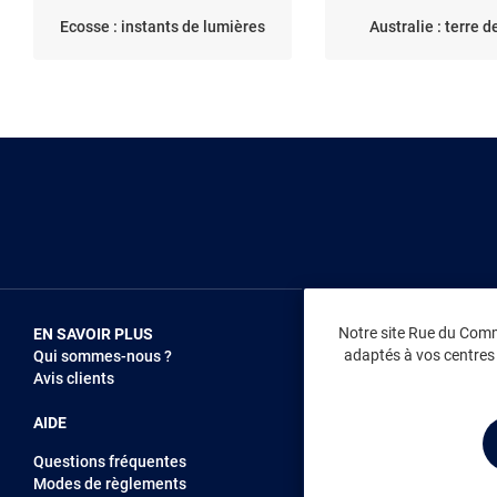
Ecosse : instants de lumières
Australie : terre d
Notre site Rue du Comme
EN SAVOIR PLUS
NOUS REJOIN
adaptés à vos centres d
Qui sommes-nous ?
Vendez sur RD
Avis clients
Recrutement
AIDE
Questions fréquentes
Modes de règlements