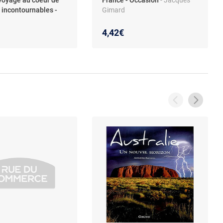
s incontournables -
Gimard
n
4,42€