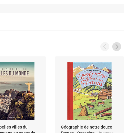
belles villes du
Géographie de notre douce
voyage au coeur de
France - Occasion
- Jacques