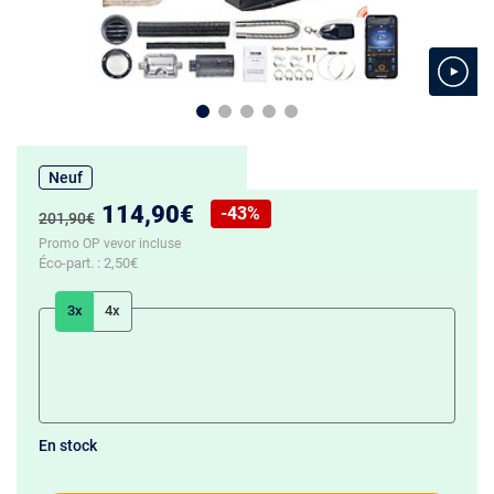
Neuf
Nouveau prix :
114,90€
-43%
Ancien prix :
201,90€
Réduction de :
Promo OP vevor incluse
Éco-part. :
2,50€
3x
4x
En stock