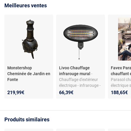
Meilleures ventes
Monstershop
Livoo Chauffage
Favex Par
Cheminée de Jardin en
infrarouge mural
-
chauffant 
Fonte
Chauffage d'extérieur
Parasol ch
électrique - infrarouge -
électrique s
mural - 2000 W
IPX4
219,99€
66,39€
188,65€
Produits similaires