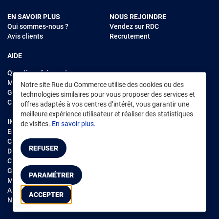
EN SAVOIR PLUS
NOUS REJOINDRE
Qui sommes-nous ?
Vendez sur RDC
Avis clients
Recrutement
AIDE
Questions fréquentes
Modes de règlements
Notre site Rue du Commerce utilise des cookies ou des
Garantie et retours
technologies similaires pour vous proposer des services et
Contacter Rue du Commerce
offres adaptés à vos centres d’intérêt, vous garantir une
meilleure expérience utilisateur et réaliser des statistiques
INFORMATIONS LÉGALES
RENDEZ-VOUS SUR L'APP
de visites.
En savoir plus.
Environnement
CGV
/
CGU Marketplace
REFUSER
Données personnelles
/
Cookies
Gérer mes cookies
PARAMÉTRER
Mentions légales
Accessibilité : non conforme
ACCEPTER
Notice d'accessibilité