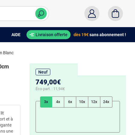
AIDE
Livraison offerte
dès 19€
sans abonnement !
cm Blanc
00cm
Neuf
749,00€
Éco-part. :
11,94€
3x
4x
6x
10x
12x
24x
it
rt et à
légante
ans une