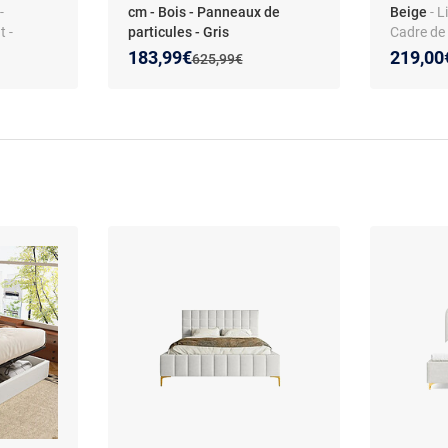
-
cm - Bois - Panneaux de
Beige
- 
 -
particules - Gris
Cadre de 
Imitation
Lits Cap
Nouveau prix :
Réduction de :
Nouveau
Réducti
183,99€
219,00
:
Ancien prix :
625,99€
Rangemen
Fonction 
sans Mat