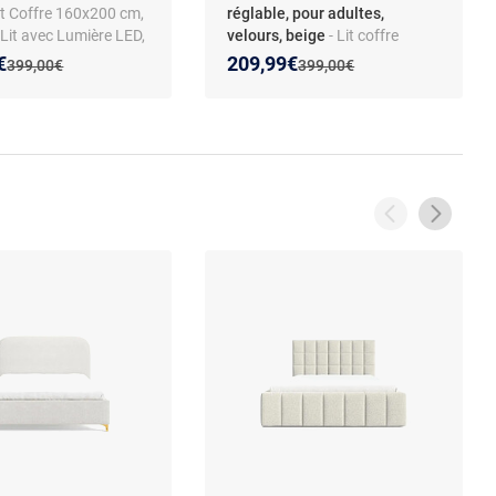
Lit Coffre 160x200 cm,
réglable, pour adultes,
Lit avec Lumière LED,
velours, beige
- Lit coffre
itonné avec
160x200 cm sommier avec
 prix :
on de :
Nouveau prix :
Réduction de :
€
209,99€
Ancien prix :
Ancien prix :
399,00€
399,00€
t, Lits Double avec
tête de lit réglable, lit capitonné
Hydraulique, Beige,
avec rangement, lits double
elas
avec hydraulique, velours,
beige