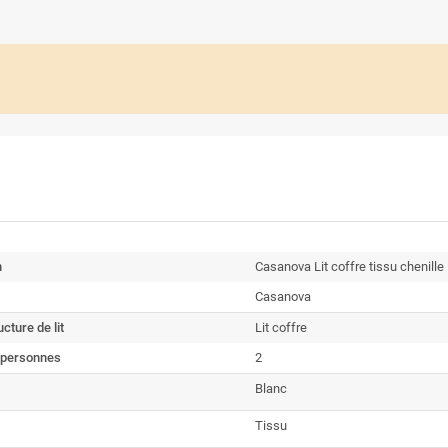
n
Casanova Lit coffre tissu chenil
Casanova
cture de lit
Lit coffre
 personnes
2
Blanc
Tissu