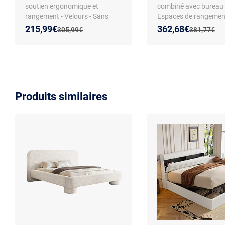
soutien ergonomique et
combiné avec bureau 
rangement - Velours - Sans
Espaces de rangement
Matelas
Barrière de sécurité - 
Nouveau prix :
Réduction de :
Nouveau prix :
Réduction de :
215,99€
362,68€
Ancien prix :
Ancien prix 
305,99€
381,77€
chêne et blanc
Produits similaires