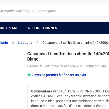
ONS PLANS
RECONDITIONNÉS
iterie
Lit adulte
Casanova Lit coffre tissu chenille 140x200
Casanova Lit coffre tissu chenille 140x2
Blanc
GARANCE - Lit coffre tissu chenille 140x200cm Blanc
Soyez le premier à déposer un avis !
Commentaire vendeur :
DESCRIPTION PRODUIT:Le l
coffre GARANCE est une véritable invitation au confo
la douceur, idéal pour créer une ambiance cosy et é
dans la chambre. Revêtu d'un tissu doux et épais, d