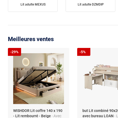
Lit adulte MEXUS
Lit adulte DZMDIP
Meilleures ventes
-29%
-5%
WISHDOR Lit coffre 140 x 190
but Lit combiné 90x
- Lit rembourré - Beige
- Avec
avec bureau LOAN
- L