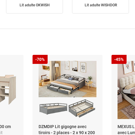
Lit adulte OKWISH
Lit adulte WISHDOR
-70%
-45%
200 cm
DZMDIP Lit gigogne avec
MEXUS Li
it
tiroirs - 2 places - 2 x 90 x 200
avec Lum