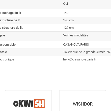
Oui
couchage du lit
140
tructure de lit
140 cm
 structure de lit
127 cm
gale
Voir les modalités
esponsable
CASANOVA PARIS
stale
14 Avenue de la grande Armée 7
ectronique
hello@casanovaparis.fr
WISHDOR