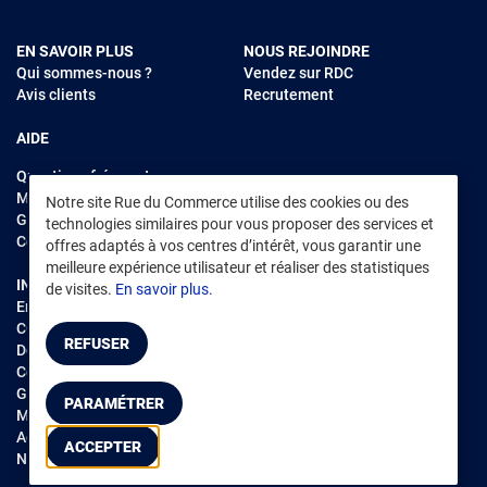
EN SAVOIR PLUS
NOUS REJOINDRE
Qui sommes-nous ?
Vendez sur RDC
Avis clients
Recrutement
AIDE
Questions fréquentes
Modes de règlements
Notre site Rue du Commerce utilise des cookies ou des
Garantie et retours
technologies similaires pour vous proposer des services et
Contacter Rue du Commerce
offres adaptés à vos centres d’intérêt, vous garantir une
meilleure expérience utilisateur et réaliser des statistiques
INFORMATIONS LÉGALES
RENDEZ-VOUS SUR L'APP
de visites.
En savoir plus.
Environnement
CGV
/
CGU Marketplace
REFUSER
Données personnelles
/
Cookies
Gérer mes cookies
PARAMÉTRER
Mentions légales
Accessibilité : non conforme
ACCEPTER
Notice d'accessibilité