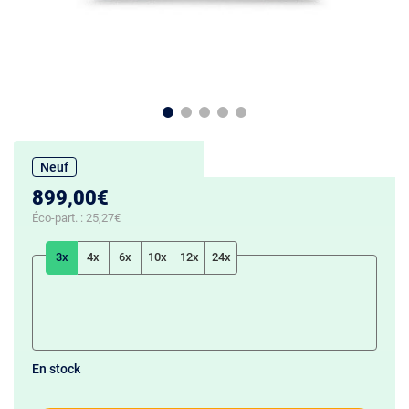
Neuf
899,00€
Éco-part. :
25,27€
3x
4x
6x
10x
12x
24x
En stock