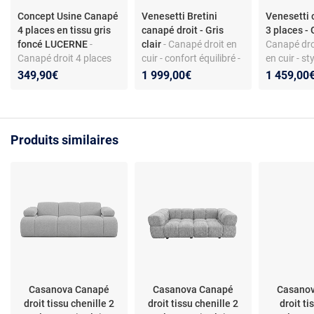
Concept Usine Canapé
Venesetti Bretini
Venesetti 
4 places en tissu gris
canapé droit - Gris
3 places - 
foncé LUCERNE
-
clair
- Canapé droit en
Canapé droi
Canapé droit 4 places
cuir - confort équilibré -
en cuir - st
en tissu - mousse HR -
sangles élastiques -
assise équil
349,90€
1 999,00€
1 459,00
ressorts Nosag -
coussins fournis
sangles él
confort ferme
Produits similaires
Casanova Canapé
Casanova Canapé
Casano
droit tissu chenille 2
droit tissu chenille 2
droit ti