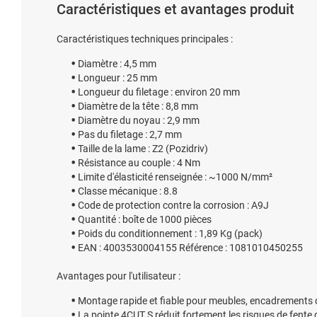
Caractéristiques et avantages produit
Caractéristiques techniques principales :
Diamètre : 4,5 mm
Longueur : 25 mm
Longueur du filetage : environ 20 mm
Diamètre de la tête : 8,8 mm
Diamètre du noyau : 2,9 mm
Pas du filetage : 2,7 mm
Taille de la lame : Z2 (Pozidriv)
Résistance au couple : 4 Nm
Limite d'élasticité renseignée : ~1000 N/mm²
Classe mécanique : 8.8
Code de protection contre la corrosion : A9J
Quantité : boîte de 1000 pièces
Poids du conditionnement : 1,89 Kg (pack)
EAN : 4003530004155 Référence : 1081010450255
Avantages pour l'utilisateur :
Montage rapide et fiable pour meubles, encadrements de
La pointe 4CUT S réduit fortement les risques de fente