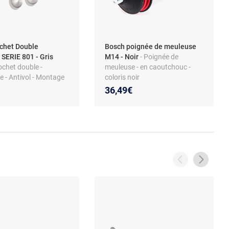
chet Double
Bosch poignée de meuleuse
 SERIE 801 - Gris
M14 - Noir
- Poignée de
ochet double -
meuleuse - en caoutchouc -
 - Antivol - Montage
coloris noir
36,49€