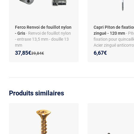
Ferco Renvoi de fouillot nylon
Capri Piton de fixatio
- Gris
- Renvoi de fouillot nylon
zingué - 120 mm
- Pi
- entraxe 13,5 mm - douille 13
fixation pour quincaille
mm
Acier zingué anticorro
mm - Réf. 710193
Nouveau prix :
Réduction de :
37,85€
6,67€
Ancien prix :
39,84€
Produits similaires