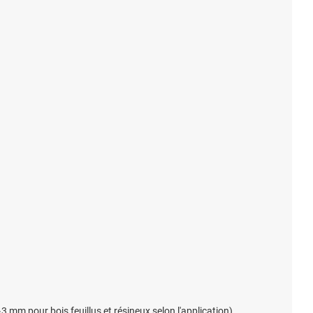
mm pour bois feuillus et résineux selon l'application).