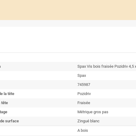
n
Spax Vis bois fraisée Pozidriv 4,
Spax
745987
e la tête
Pozidriv
 tête
Fraisée
etage
Métrique gros pas
 de surface
Zingué blanc
A bois