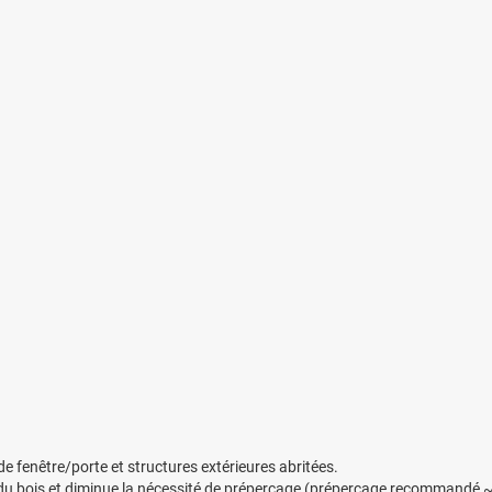
 fenêtre/porte et structures extérieures abritées.
 du bois et diminue la nécessité de préperçage (préperçage recommandé ~3 