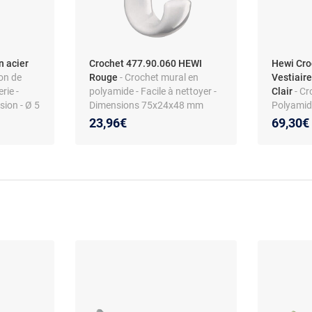
n acier
Crochet 477.90.060 HEWI
Hewi Cro
ton de
Rouge
- Crochet mural en
Vestiaire
rie -
polyamide - Facile à nettoyer -
Clair
- Cr
sion - Ø 5
Dimensions 75x24x48 mm
Polyamide
mural
23,96€
69,30€