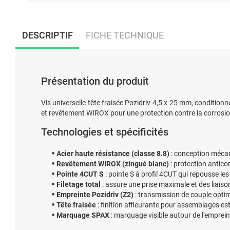
DESCRIPTIF
FICHE TECHNIQUE
Présentation du produit
Vis universelle tête fraisée Pozidriv 4,5 x 25 mm, conditio
et revêtement WIROX pour une protection contre la corrosion 
Technologies et spécificités
Acier haute résistance (classe 8.8)
: conception mécani
Revêtement WIROX (zingué blanc)
: protection antic
Pointe 4CUT S
: pointe S à profil 4CUT qui repousse les
Filetage total
: assure une prise maximale et des liaison
Empreinte Pozidriv (Z2)
: transmission de couple optimi
Tête fraisée
: finition affleurante pour assemblages est
Marquage SPAX
: marquage visible autour de l'empreinte