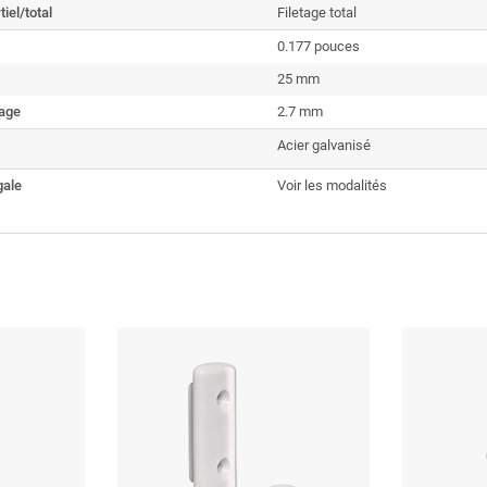
tiel/total
Filetage total
0.177 pouces
25 mm
tage
2.7 mm
Acier galvanisé
gale
Voir les modalités