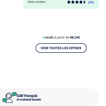
Note vendeur :
(99)
4
neufs
à partir de
48,24€
VOIR TOUTES LES OFFRES
SAV français
et vraiment humain