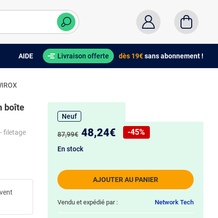
AIDE
Livraison offerte
dès 19€
sans abonnement !
 WIROX
m boîte
Neuf
Nouveau prix :
48,24€
-45%
 filetage
Ancien prix :
87,99€
Réduction de :
En stock
AJOUTER AU PANIER
uvent
Vendu et expédié par :
Network Tech