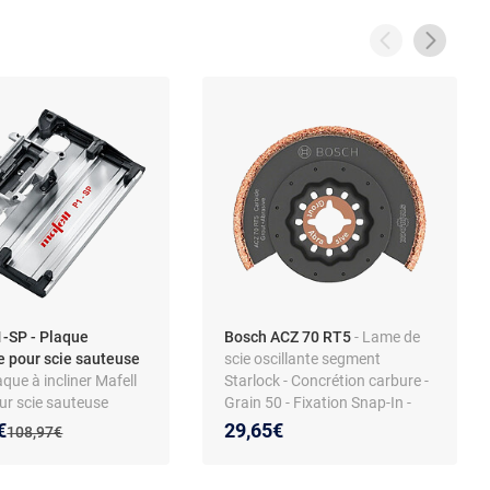
1-SP - Plaque
Bosch ACZ 70 RT5
- Lame de
le pour scie sauteuse
scie oscillante segment
aque à incliner Mafell
Starlock - Concrétion carbure -
ur scie sauteuse
Grain 50 - Fixation Snap-In -
r coupes d’onglet
Compatible Starlock/Plus/Max
 prix :
on de :
€
29,65€
Ancien prix :
108,97€
45°, code 205446,
1312011