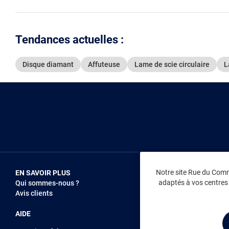
Tendances actuelles :
Disque diamant
Affuteuse
Lame de scie circulaire
L
Notre site Rue du Comme
EN SAVOIR PLUS
NOUS REJOIN
adaptés à vos centres d
Qui sommes-nous ?
Vendez sur RD
Avis clients
Recrutement
AIDE