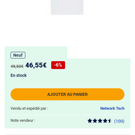
Neuf
Nouveau prix :
46,55€
-6%
Ancien prix :
49,90€
Réduction de :
En stock
AJOUTER AU PANIER
Vendu et expédié par :
Network Tech
Note vendeur :
(100)