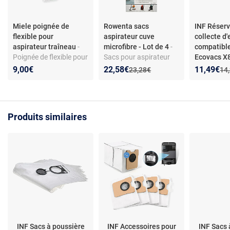
Miele poignée de
Rowenta sacs
INF Réserv
flexible pour
aspirateur cuve
collecte d
aspirateur traîneau
-
microfibre - Lot de 4
-
compatibl
Poignée de flexible pour
Sacs pour aspirateur
Ecovacs 
aspirateur traîneau -
cuve en microfibre -
X9 T80 - Fi
Nouveau prix :
Réduction de :
Nouveau p
Réduction
9,00€
22,58€
11,49€
Ancien prix :
Anc
23,28€
14
Compatible toutes
Compatible ZR8001 -
usé
séries Miele - Matière
Filtration H12 - Pièces
plastique - Installation
d’origine - Modèles
simple
RU5053, TQ5053,
Produits similaires
RU4053, RU4022
INF Sacs à poussière
INF Accessoires pour
INF Sacs 