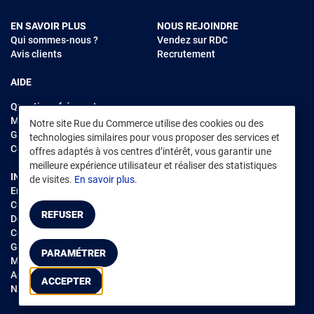
EN SAVOIR PLUS
NOUS REJOINDRE
Qui sommes-nous ?
Vendez sur RDC
Avis clients
Recrutement
AIDE
Questions fréquentes
Modes de règlements
Notre site Rue du Commerce utilise des cookies ou des
Garantie et retours
technologies similaires pour vous proposer des services et
Contacter Rue du Commerce
offres adaptés à vos centres d’intérêt, vous garantir une
meilleure expérience utilisateur et réaliser des statistiques
INFORMATIONS LÉGALES
RENDEZ-VOUS SUR L'APP
de visites.
En savoir plus.
Environnement
CGV
/
CGU Marketplace
REFUSER
Données personnelles
/
Cookies
Gérer mes cookies
PARAMÉTRER
Mentions légales
Accessibilité : non conforme
ACCEPTER
Notice d'accessibilité