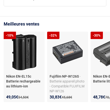
Meilleures ventes
-10%
-32%
-30%
Nikon EN-EL15c
Fujifilm NP-W126S
-
Nikon EN-
Batterie rechargeable
Batterie appareil photo
Batterie l
au lithium-ion
- Compatible FUJIFILM
NP-W126
Nouveau prix :
Réduction de :
Nouveau prix :
Réduction de :
Nouveau p
Réduction
49,05€
30,83€
48,78€
Ancien prix :
Ancien prix :
Anc
54,50€
45,68€
70