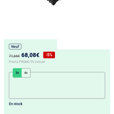
Neuf
Nouveau prix :
68,08€
-5%
Ancien prix :
71,66€
Réduction de :
Promo PROMO 5% incluse
3x
4x
En stock