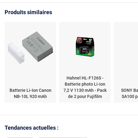
Produits similaires
Hahnel HL-F126S -
Batterie photo Li-ion
Batterie Li-Ion Canon
7,2 V 1130 mAh - Pack
SONY Ba
NB-10L 920 mAh
de 2 pour Fujifilm
SA100 p
Tendances actuelles :