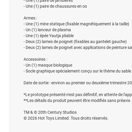
- Une (1) paire de jambières
- Une (1) paire de chaussures en os
Armes :
- Une (1) mine statique (fixable magnétiquement à la taille)
- Un (1) lanceur de plasma
- Une (1) épée Yautja pliable
- Deux (2) lames de poignet (fixables au gantelet gauche)
- Deux (2) lames de poignet avec applications de peinture s
Accessoires :
- Un (1) masque biologique
- Socle graphique spécialement conçu sur le thème du sable
Date de sortie : environ au premier ou deuxième trimestre 2
*Le prototype présenté n'est pas définitif, en attente de l'a
**Les détails du produit peuvent être modifiés sans préavis
TM & © 20th Century Studios
© 2026 Hot Toys Limited. Tous droits réservés.