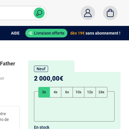
AIDE
Livraison offerte
dès 19€
sans abonnement !
 Father
Neuf
2 000,00€
her
3x
4x
6x
10x
12x
24x
otre
éro de
En stock