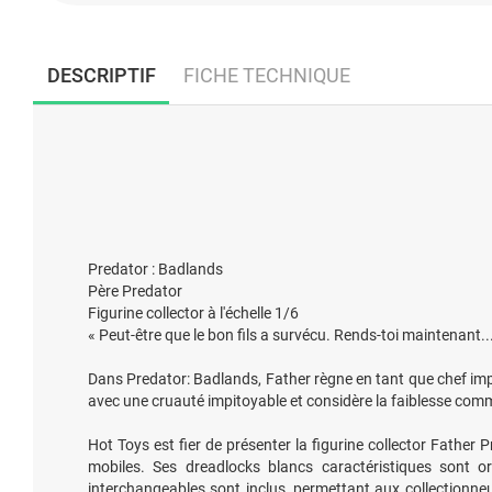
DESCRIPTIF
FICHE TECHNIQUE
Predator : Badlands
Père Predator
Figurine collector à l'échelle 1/6
« Peut-être que le bon fils a survécu. Rends-toi maintenant..
Dans Predator: Badlands, Father règne en tant que chef impi
avec une cruauté impitoyable et considère la faiblesse co
Hot Toys est fier de présenter la figurine collector Father 
mobiles. Ses dreadlocks blancs caractéristiques sont 
interchangeables sont inclus, permettant aux collectionne