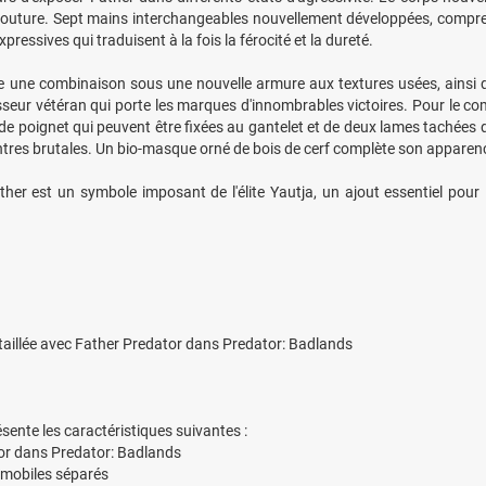
ns couture. Sept mains interchangeables nouvellement développées, comp
essives qui traduisent à la fois la férocité et la dureté.
une combinaison sous une nouvelle armure aux textures usées, ainsi qu
seur vétéran qui porte les marques d'innombrables victoires. Pour le com
 de poignet qui peuvent être fixées au gantelet et de deux lames tachées
ontres brutales. Un bio-masque orné de bois de cerf complète son apparen
er est un symbole imposant de l'élite Yautja, un ajout essentiel pour 
taillée avec Father Predator dans Predator: Badlands
ésente les caractéristiques suivantes :
tor dans Predator: Badlands
s mobiles séparés