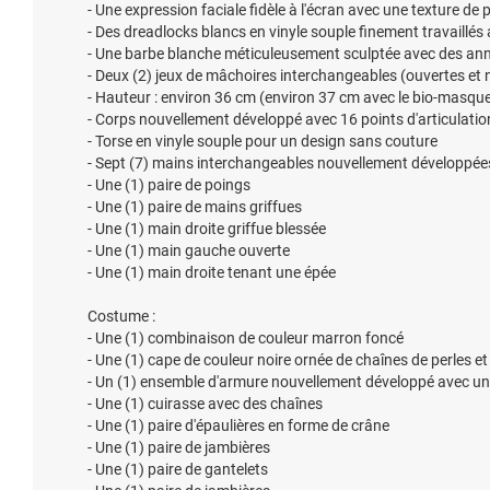
- Une expression faciale fidèle à l'écran avec une texture de 
- Des dreadlocks blancs en vinyle souple finement travaillé
- Une barbe blanche méticuleusement sculptée avec des an
- Deux (2) jeux de mâchoires interchangeables (ouvertes et
- Hauteur : environ 36 cm (environ 37 cm avec le bio-masqu
- Corps nouvellement développé avec 16 points d'articulatio
- Torse en vinyle souple pour un design sans couture
- Sept (7) mains interchangeables nouvellement développées
- Une (1) paire de poings
- Une (1) paire de mains griffues
- Une (1) main droite griffue blessée
- Une (1) main gauche ouverte
- Une (1) main droite tenant une épée
Costume :
- Une (1) combinaison de couleur marron foncé
- Une (1) cape de couleur noire ornée de chaînes de perles et
- Un (1) ensemble d'armure nouvellement développé avec un
- Une (1) cuirasse avec des chaînes
- Une (1) paire d'épaulières en forme de crâne
- Une (1) paire de jambières
- Une (1) paire de gantelets