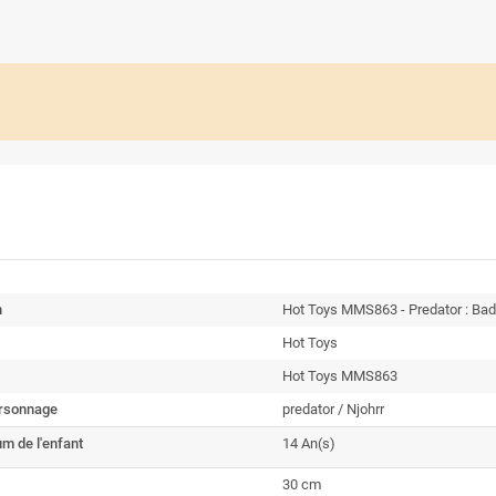
n
Hot Toys MMS863 - Predator : Badl
Hot Toys
Hot Toys MMS863
rsonnage
predator / Njohrr
m de l'enfant
14 An(s)
30 cm