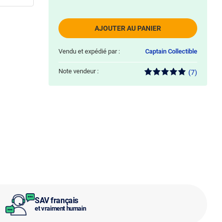
AJOUTER AU PANIER
Vendu et expédié par :
Captain Collectible
Note vendeur :
(7)
SAV français
et vraiment humain