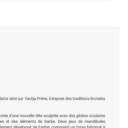
tor aîné sur Yautja Prime, il impose des traditions brutales
 dotée d'une nouvelle tête sculptée avec des globes oculaires
tées et des éléments de barbe. Deux jeux de mandibules
vellement développé de Father comprend un torse fabriqué à