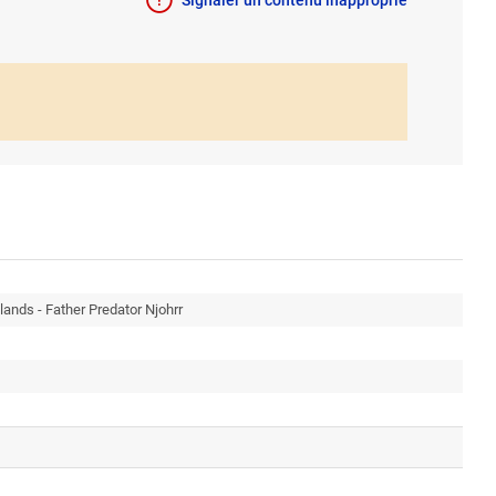
Signaler un contenu inapproprié
ands - Father Predator Njohrr