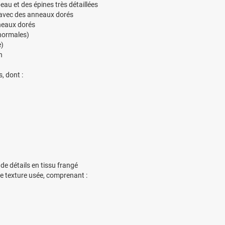
peau et des épines très détaillées
s avec des anneaux dorés
neaux dorés
 normales)
e)
n
, dont :
 de détails en tissu frangé
e texture usée, comprenant :