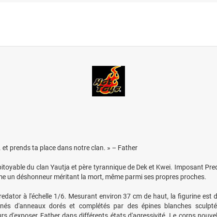
. et prends ta place dans notre clan. » – Father
toyable du clan Yautja et père tyrannique de Dek et Kwei. Imposant Preda
mme un déshonneur méritant la mort, même parmi ses propres proches.
Predator à l'échelle 1/6. Mesurant environ 37 cm de haut, la figurine est
ornés d'anneaux dorés et complétés par des épines blanches sculp
urs d'exposer Father dans différents états d'agressivité. Le corps nou