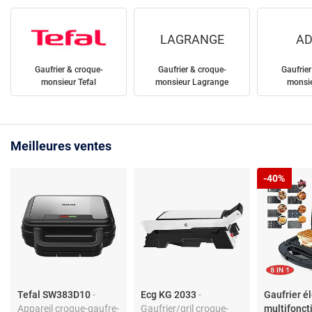
LAGRANGE
AD
Gaufrier & croque-
Gaufrier & croque-
Gaufrier
monsieur Tefal
monsieur Lagrange
monsie
Meilleures ventes
-40%
Tefal SW383D10
-
Ecg KG 2033
-
Gaufrier é
Appareil croque-gaufre-
Gaufrier/gril croque-
multifonct