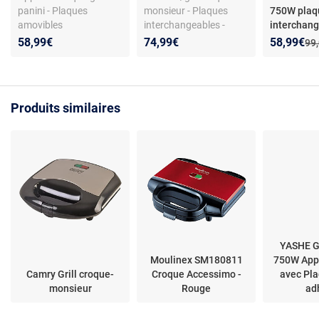
panini - Plaques
monsieur - Plaques
750W plaq
amovibles
interchangeables -
interchan
antiadhésives - 700 W -
Double thermostat -
croque mon
Nouveau p
Réduction
58,99€
74,99€
58,99€
Anc
99
Design compact -
Ouverture 180° -
Compatible lave-
Revêtement inox - 2000
vaisselle
W
Produits similaires
YASHE Gr
Moulinex SM180811
750W Appa
Camry Grill croque-
Croque Accessimo -
avec Pla
monsieur
Rouge
ad