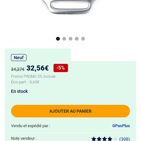
Neuf
Nouveau prix :
32,56€
-5%
Ancien prix :
34,27€
Réduction de :
Promo PROMO 5% incluse
Éco-part. :
0,65€
En stock
AJOUTER AU PANIER
Vendu et expédié par :
GPasPlus
Note vendeur :
(398)