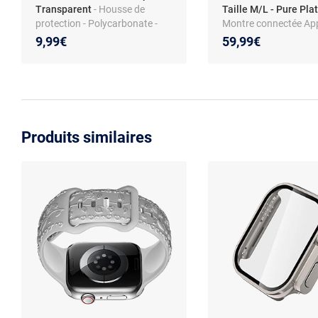
Transparent
- Housse de
Taille M/L - Pure Pl
protection - Polycarbonate -
Montre connectée App
Sensibilité tactile - Protection
MUUL3ZM/A - Sangle
9,99€
59,99€
robuste et durable
remplacement - Taille
Haute technologie
Produits similaires