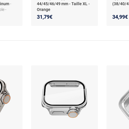
atinum
-
44/45/46/49 mm - Taille XL -
(38/40/4
le -
Orange
31,79€
34,99€
 M/L -