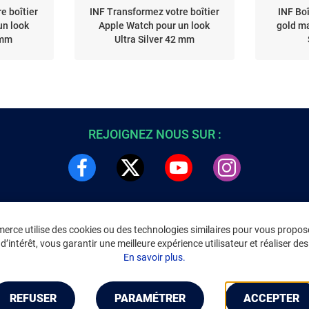
e boîtier
INF Transformez votre boîtier
INF Bo
un look
Apple Watch pour un look
gold m
 mm
Ultra Silver 42 mm
REJOIGNEZ NOUS SUR :
rce utilise des cookies ou des technologies similaires pour vous propose
DRE
INFORMATIONS LÉGALES
’intérêt, vous garantir une meilleure expérience utilisateur et réaliser des 
C
Environnement
En savoir plus.
CGV
/
CGU Marketplace
Données personnelles
/
Cookies
Gérer mes cookies
REFUSER
PARAMÉTRER
ACCEPTER
Mentions légales