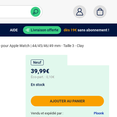
AIDE
Livraison offerte
dès 19€
sans abonnement !
é pour Apple Watch | 44/45/46/49 mm - Taille 3 - Clay
Neuf
39,99€
Éco-part. :
0,10€
En stock
AJOUTER AU PANIER
Vendu et expédié par :
Ploonk