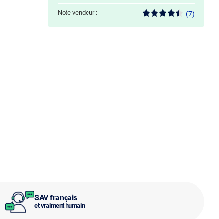
Note vendeur :
(7)
SAV français
et vraiment humain