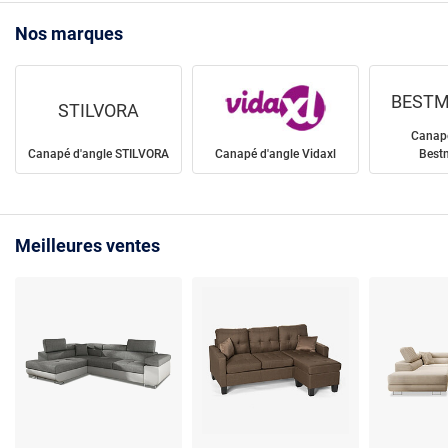
Nos marques
BESTM
STILVORA
Canapé
Canapé d'angle STILVORA
Canapé d'angle Vidaxl
Bestm
Meilleures ventes