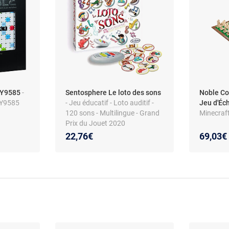
 Y9585
-
Sentosphere Le loto des sons
Noble Co
 Y9585
- Jeu éducatif - Loto auditif -
Jeu d'Éc
120 sons - Multilingue - Grand
Minecraf
Prix du Jouet 2020
22,76€
69,03€