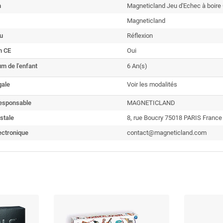
n
Magneticland Jeu d'Echec à boir
Magneticland
u
Réflexion
n CE
Oui
m de l'enfant
6 An(s)
gale
Voir les modalités
esponsable
MAGNETICLAND
stale
8, rue Boucry 75018 PARIS France
ectronique
contact@magneticland.com