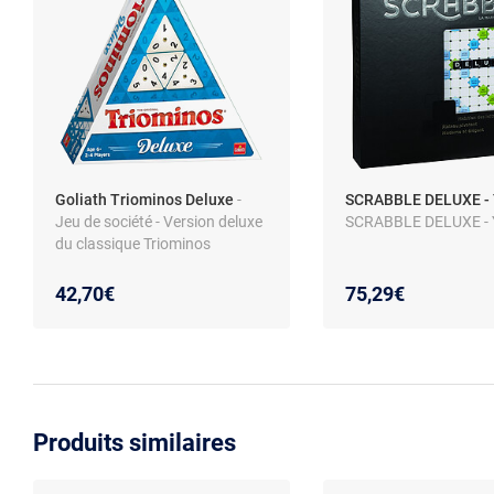
Goliath Triominos Deluxe
-
SCRABBLE DELUXE -
Jeu de société - Version deluxe
SCRABBLE DELUXE -
du classique Triominos
42,70€
75,29€
Produits similaires