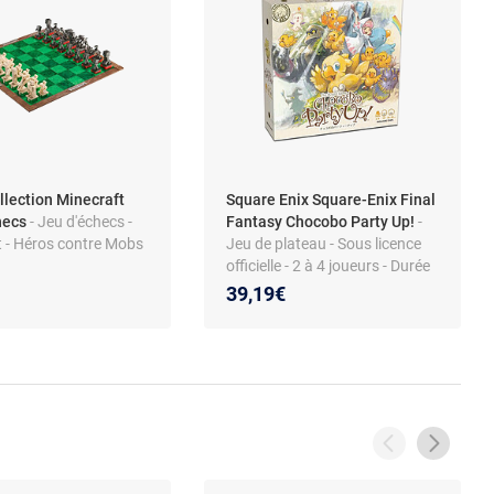
llection Minecraft
Square Enix Square-Enix Final
hecs
- Jeu d'échecs -
Fantasy Chocobo Party Up!
-
t - Héros contre Mobs
Jeu de plateau - Sous licence
officielle - 2 à 4 joueurs - Durée
30-45 min - Multilingue
39,19€