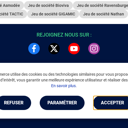
té Asmodée
Jeu de société Bioviva
Jeu de société Ravensburge
ciété TACTIC
Jeu de société GIGAMIC
Jeu de société Nathan
REJOIGNEZ NOUS SUR :
rce utilise des cookies ou des technologies similaires pour vous propose
DRE
INFORMATIONS LÉGALES
’intérêt, vous garantir une meilleure expérience utilisateur et réaliser des 
C
Environnement
En savoir plus.
CGV
/
CGU Marketplace
Données personnelles
/
Cookies
Gérer mes cookies
REFUSER
PARAMÉTRER
ACCEPTER
Mentions légales
Accessibilité : non conforme
Notice d'accessibilité