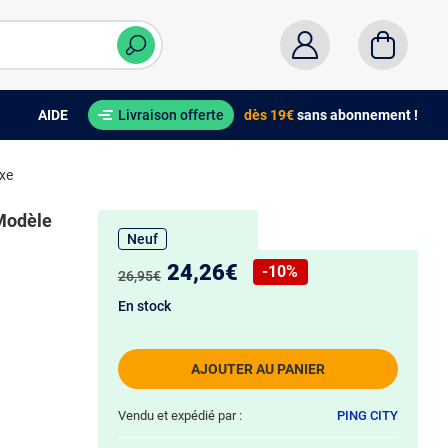
AIDE
Livraison offerte
dès 19€
sans abonnement !
xe
 Modèle
Neuf
Nouveau prix :
24,26€
-10%
Ancien prix :
26,95€
Réduction de :
En stock
AJOUTER AU PANIER
Vendu et expédié par :
PING CITY