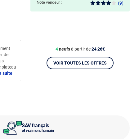
Note vendeur :
(9)
ement
4
neufs
à partir de
24,26€
er de
us
VOIR TOUTES LES OFFRES
e plateau
a suite
SAV français
et vraiment humain