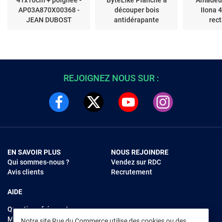
41x10cm + poignée -
ByteLike Planche à
Amadeu
AP03A870X00368 -
découper bois
IIona 
JEAN DUBOST
antidérapante
rec
REJOIGNEZ NOUS SUR :
EN SAVOIR PLUS
NOUS REJOINDRE
Qui sommes-nous ?
Vendez sur RDC
Avis clients
Recrutement
AIDE
Questions fréquentes
Modes de règlements
Notre site Rue du Commerce utilise des cookies ou des