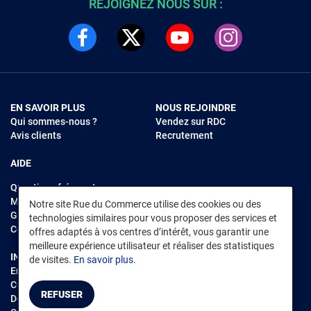
REJOIGNEZ NOUS SUR :
EN SAVOIR PLUS
NOUS REJOINDRE
Qui sommes-nous ?
Vendez sur RDC
Avis clients
Recrutement
AIDE
Questions fréquentes
Modes de règlements
Notre site Rue du Commerce utilise des cookies ou des
Garantie et retours
technologies similaires pour vous proposer des services et
Contacter Rue du Commerce
offres adaptés à vos centres d’intérêt, vous garantir une
meilleure expérience utilisateur et réaliser des statistiques
INFORMATIONS LÉGALES
RENDEZ-VOUS SUR L'APP
de visites.
En savoir plus.
Environnement
CGV
/
CGU Marketplace
REFUSER
Données personnelles
/