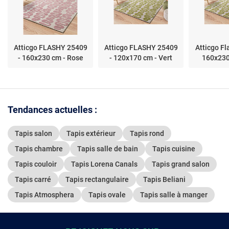
Atticgo FLASHY 25409
Atticgo FLASHY 25409
Atticgo Fl
- 160x230 cm - Rose
- 120x170 cm - Vert
160x230
Tendances actuelles :
Tapis salon
Tapis extérieur
Tapis rond
Tapis chambre
Tapis salle de bain
Tapis cuisine
Tapis couloir
Tapis Lorena Canals
Tapis grand salon
Tapis carré
Tapis rectangulaire
Tapis Beliani
Tapis Atmosphera
Tapis ovale
Tapis salle à manger