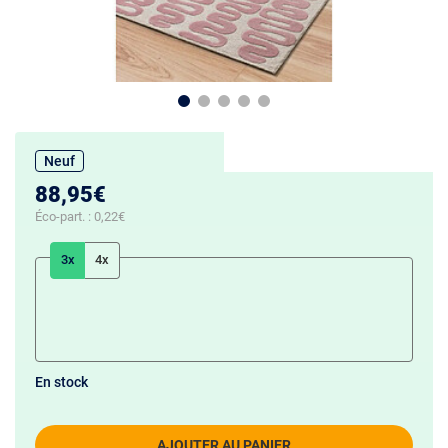
Neuf
88,95€
Éco-part. :
0,22€
3x
4x
En stock
AJOUTER AU PANIER