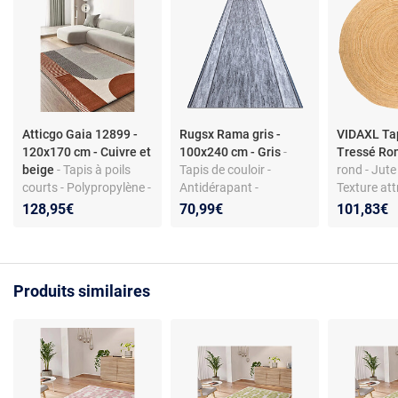
Atticgo Gaia 12899 -
Rugsx Rama gris -
VIDAXL Ta
120x170 cm - Cuivre et
100x240 cm - Gris
-
Tressé Ro
beige
- Tapis à poils
Tapis de couloir -
rond - Jute
courts - Polypropylène -
Antidérapant -
Texture att
Géométrique -
Nettoyage facile -
Diamètre 
128,95€
70,99€
101,83€
Rouille/Beige/Gris -
Durable
120x170 cm
Produits similaires