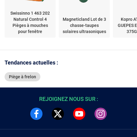
Swissinno 1 463 202
Natural Control 4
Magneticland Lot de 3
Kopro 
Pièges à mouches
chasse-taupes
GUEPES 
pour fenêtre
solaires ultrasoniques
375G
Tendances actuelles :
Piège à frelon
REJOIGNEZ NOUS SUR :