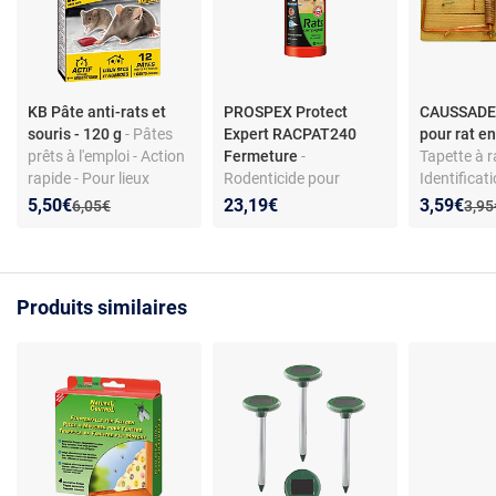
KB Pâte anti-rats et
PROSPEX Protect
CAUSSADE 
souris - 120 g
- Pâtes
Expert RACPAT240
pour rat e
prêts à l'emploi - Action
Fermeture
-
Tapette à r
rapide - Pour lieux
Rodenticide pour
Identificati
secs/humides
rongeurs - Pâte en
Évaluation
Nouveau prix :
Réduction de :
Nouveau p
Réduction
5,50€
23,19€
3,59€
Ancien prix :
Anci
6,05€
3,95
sachets - Appât à haute
appétence
Produits similaires