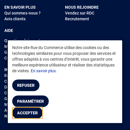
EN SAVOIR PLUS
NOUS REJOINDRE
Qui sommes-nous ?
Vendez sur RDC
Avis clients
Recrutement
AIDE
Questions fréquentes
Modes de règlements
Notre site Rue du Commerce utilise des cookies ou des
Garantie et retours
technologies similaires pour vous proposer des services et
Contacter Rue du Commerce
offres adaptés à vos centres d’intérêt, vous garantir une
meilleure expérience utilisateur et réaliser des statistiques
INFORMATIONS LÉGALES
RENDEZ-VOUS SUR L'APP
de visites.
En savoir plus.
Environnement
CGV
/
CGU Marketplace
REFUSER
Données personnelles
/
Cookies
Gérer mes cookies
PARAMÉTRER
Mentions légales
Accessibilité : non conforme
ACCEPTER
Notice d'accessibilité