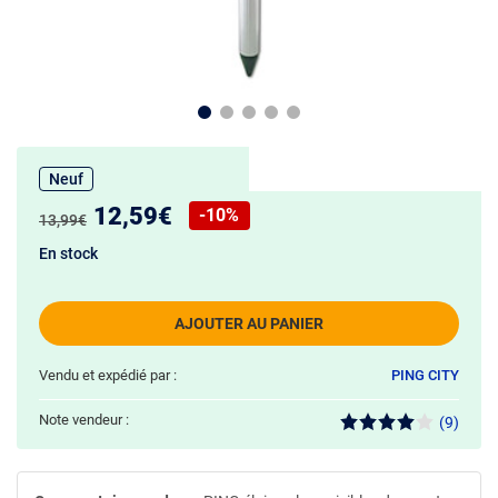
Neuf
Nouveau prix :
12,59€
-10%
Ancien prix :
13,99€
Réduction de :
En stock
AJOUTER AU PANIER
Vendu et expédié par :
PING CITY
Note vendeur :
(9)