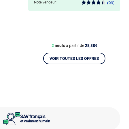
Note vendeur :
(99)
2
neufs
à partir de
28,88€
VOIR TOUTES LES OFFRES
SAV français
et vraiment humain