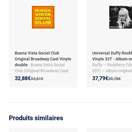
Buena Vista Social Club
Universal Duffy Rockf
Original Broadway Cast Vinyle
Vinyle 33T - Album o
double
- Buena Vista Social
Duffy — Rockferry (Vi
Club (Original Broadway Cast
33T) — Album original
Recording) - Double Vinyle
Nouveau prix :
Réduction de :
Nouveau prix :
Réduction de :
32,88€
37,79€
Ancien prix :
Ancien prix :
34,61€
39,78€
Produits similaires