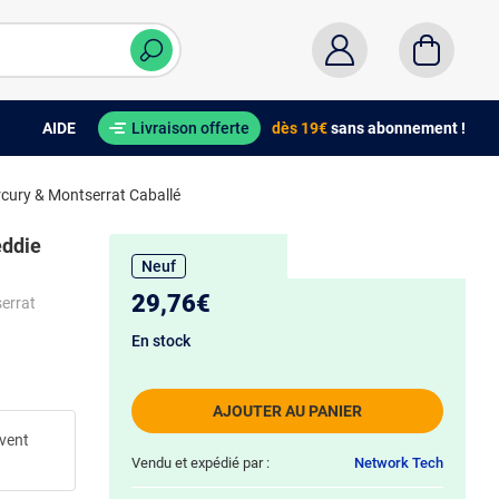
AIDE
Livraison offerte
dès 19€
sans abonnement !
ercury & Montserrat Caballé
eddie
Neuf
29,76€
serrat
En stock
AJOUTER AU PANIER
uvent
Vendu et expédié par :
Network Tech