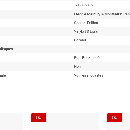
1-13789162
Freddie Mercury & Montserrat Cab
Special Edition
Vinyle 33 tours
Polydor
disques
1
Pop, Rock, Indé
Non
gale
Voir les modalités
-5%
-5%