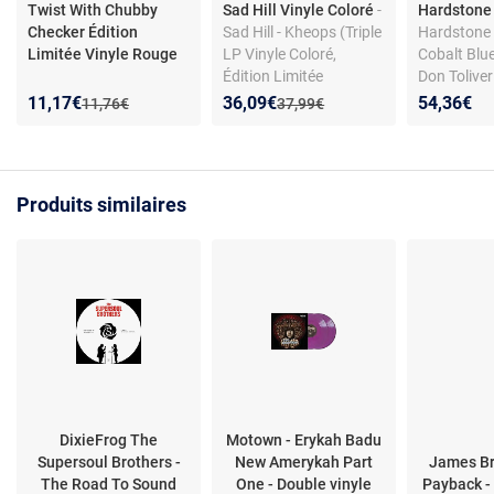
Twist With Chubby
Sad Hill Vinyle Coloré
-
Hardstone
Checker Édition
Sad Hill - Kheops (Triple
Hardstone
Limitée Vinyle Rouge
LP Vinyle Coloré,
Cobalt Blue
Édition Limitée
Don Toliver
Parlophone)
Nouveau prix :
Réduction de :
Nouveau prix :
Réduction de :
11,17€
36,09€
54,36€
Ancien prix :
Ancien prix :
11,76€
37,99€
Produits similaires
DixieFrog The
Motown - Erykah Badu
Supersoul Brothers -
New Amerykah Part
James B
The Road To Sound
One - Double vinyle
Payback -