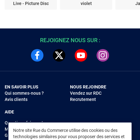
Live - Picture Disc
violet
J
REJOIGNEZ NOUS SUR :
EN SAVOIR PLUS
NOUS REJOINDRE
Qui sommes-nous ?
Vendez sur RDC
Avis clients
Recrutement
AIDE
Questions fréquentes
Modes de règlements
Notre site Rue du Commerce utilise des cookies ou des
Garantie et retours
technologies similaires pour vous proposer des services et