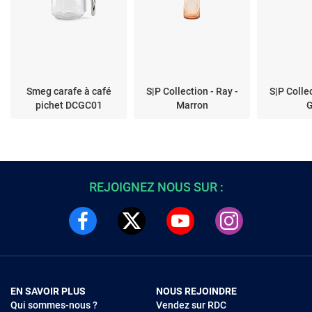
Smeg carafe à café
S|P Collection - Ray -
S|P Collec
pichet DCGC01
Marron
G
REJOIGNEZ NOUS SUR :
EN SAVOIR PLUS
NOUS REJOINDRE
Qui sommes-nous ?
Vendez sur RDC