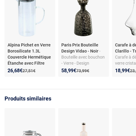
Alpina Pichet en Verre
Paris Prix Bouteille
Carafe à d
Borosilicate 1.3L
Design Vidao - Noir
-
Clarillo -
Couvercle Hermétique
Bouteille avec bouchon
Carafe à d
Étanche avec Filtre
- Verre - Design
verre crista
Transparent
tendance 33 cm
moderne - 
Nouveau prix :
Réduction de :
Nouveau prix :
Réduction de :
Nouveau p
Réduction
26,68€
58,99€
18,99€
Ancien prix :
Ancien prix :
Anc
27,51€
73,99€
23
poignées -
compatible
vaisselle
Produits similaires