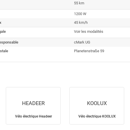
55 km
1200 W
x
45 km/h
gale
Voir les modalités
esponsable
cMark UG
stale
Planetenstraße 59
HEADEER
KOOLUX
Vélo électrique Headeer
Vélo électrique KOOLUX