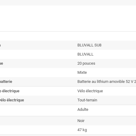
n
BLUVALL SU8
BLUVALL
ue
20 pouces
Mixte
atterie
Batterie au lithium amovible 52 V
o électrique
Vélo électrique
élo électrique
Tout-terrain
Adulte
Noir
47 kg