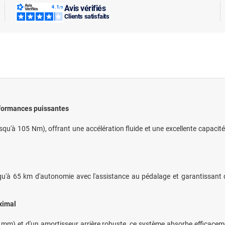
Avis vérifiés
Clients satisfaits
rformances puissantes
qu'à 105 Nm), offrant une accélération fluide et une excellente capacité
qu'à 65 km d'autonomie avec l'assistance au pédalage et garantissant d
ximal
mm) et d'un amortisseur arrière robuste, ce système absorbe efficacemen