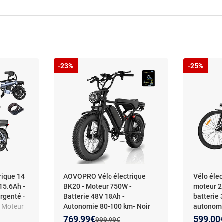
-23%
-25%
ique 14
AOVOPRO Vélo électrique
Vélo élec
15.6Ah -
BK20 - Moteur 750W -
moteur 2
 argenté
-
Batterie 48V 18Ah -
batterie 
 - Moteur
Autonomie 80-100 km- Noir
autonomi
5.6Ah -
transmis
Nouveau prix :
Réduction de :
Nouveau
Réducti
769,99€
599,00
:
Ancien prix :
999,99€