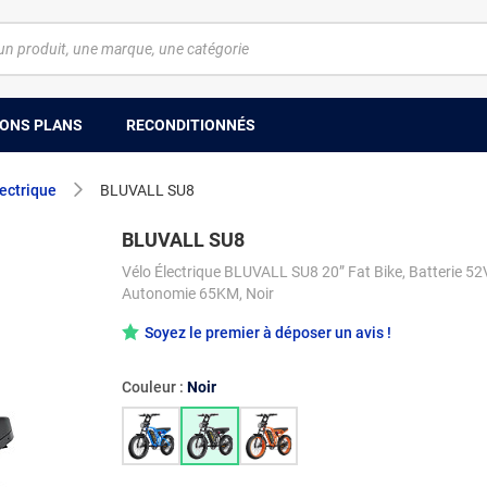
ONS PLANS
RECONDITIONNÉS
lectrique
BLUVALL SU8
BLUVALL SU8
Vélo Électrique BLUVALL SU8 20” Fat Bike, Batterie 52
Autonomie 65KM, Noir
Soyez le premier à déposer un avis !
Couleur :
Noir