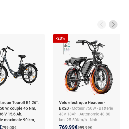
-23%
trique Touroll B1 26”,
Vélo électrique Headeer-
50 W, couple 45 Nm,
BK20
- Moteur 750W - Batterie
36 V 15,6 Ah,
48V 18Ah - Autonomie 48-80
e maximale 90 km,
km -25-50Km/h - Noir
sion Shimano 7
 prix :
on de :
Nouveau prix :
Réduction de :
€
769,99€
Ancien prix :
Ancien prix :
799,00€
999,99€