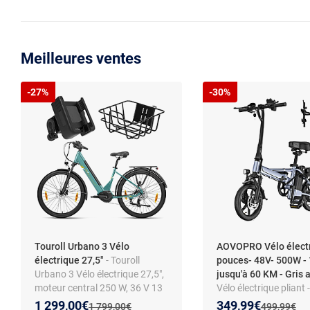
Meilleures ventes
-27%
-30%
Touroll Urbano 3 Vélo
AOVOPRO Vélo électr
électrique 27,5"
- Touroll
pouces- 48V- 500W - 
Urbano 3 Vélo électrique 27,5",
jusqu'à 60 KM - Gris
moteur central 250 W, 36 V 13
Vélo électrique pliant
Ah, autonomie 120 km, vitesse
500W - Batterie 48V 1
Nouveau prix :
Réduction de :
Nouveau prix :
Réduction de :
1 299,00€
349,99€
Ancien prix :
Ancien prix 
1 799,00€
499,99€