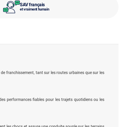
SAV français
et vraiment humain
 de franchissement, tant sur les routes urbaines que sur les
es performances fiables pour les trajets quotidiens ou les
t les chocs et assure une conduite souple sur les terrains