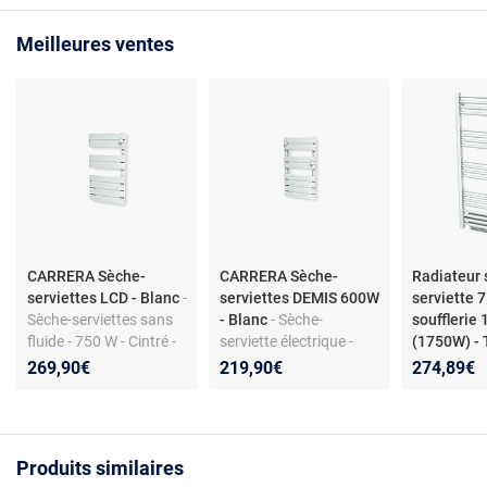
Meilleures ventes
CARRERA Sèche-
CARRERA Sèche-
Radiateur 
serviettes LCD - Blanc
-
serviettes DEMIS 600W
serviette 
Sèche-serviettes sans
- Blanc
- Sèche-
soufflerie
fluide - 750 W - Cintré -
serviette électrique -
(1750W) - 
Lames plates -
Blanc - 600W - Lames
- Cayenne
269,90€
219,90€
274,89€
Consommation
plates - Technologie
sèche-serv
économique -
sans fluide
soufflerie
Thermostat numérique
(1750W) - 
Cayenne
Produits similaires