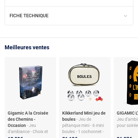
FICHE TECHNIQUE
Meilleures ventes
Gigamic A la Croisée
Kikkerland Mini jeu de
GIGAMIC L
des Chemins -
boules
- Jeu de
Jeu d'ambia
Occasion
- Jeu
pétanque mini - 6 mini
pour soiré
d'ambiance - Choix et
boules - 1 cochonnet -
rebondissements -
Acier