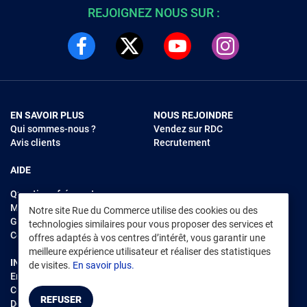
REJOIGNEZ NOUS SUR :
EN SAVOIR PLUS
NOUS REJOINDRE
Qui sommes-nous ?
Vendez sur RDC
Avis clients
Recrutement
AIDE
Questions fréquentes
Modes de règlements
Notre site Rue du Commerce utilise des cookies ou des
Garantie et retours
technologies similaires pour vous proposer des services et
Contacter Rue du Commerce
offres adaptés à vos centres d’intérêt, vous garantir une
meilleure expérience utilisateur et réaliser des statistiques
INFORMATIONS LÉGALES
RENDEZ-VOUS SUR L'APP
de visites.
En savoir plus.
Environnement
CGV
/
CGU Marketplace
REFUSER
Données personnelles
/