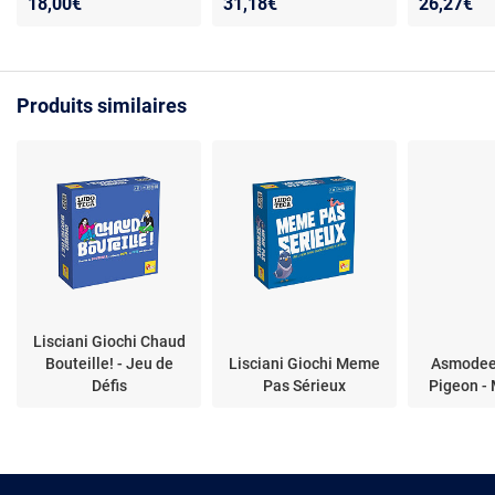
18,00€
31,18€
26,27€
Thème dystopique
Produits similaires
Lisciani Giochi Chaud
Bouteille! - Jeu de
Lisciani Giochi Meme
Asmodee
Défis
Pas Sérieux
Pigeon - 