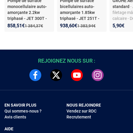
Pompe de surface
Pompe de surface
GROHE Aér
monocellulaire auto-
bicellulaires auto-
standard
-
amorçante 2.2kw
amorçante 1.85kw
filetage mâl
triphasé - JET 300T -
triphasé - JET 251T -
calcaire - 
DAB
- Pompe mono-
DAB
- Pompe de
prolongée
Nouveau prix :
Réduction de :
Nouveau prix :
Réduction de :
858,51€
938,60€
5,90€
Ancien prix :
Ancien prix :
1 384,37€
1 383,94€
cellulaire auto-
surface bicellulaire -
amorçante - 2.2 kW
Auto-amorçante
triphasé - Débit et
1.85kw - Débit max 7.2
puissance spécifiés
m³/h - Triphasé
REJOIGNEZ NOUS SUR :
EN SAVOIR PLUS
NOUS REJOINDRE
Qui sommes-nous ?
Vendez sur RDC
Avis clients
Recrutement
AIDE