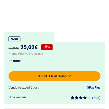
Neuf
Nouveau prix :
25,02€
-5%
Ancien prix :
26,34€
Réduction de :
Promo PROMO 5% incluse
En stock
AJOUTER AU PANIER
Vendu et expédié par :
GPasPlus
Note vendeur :
(398)