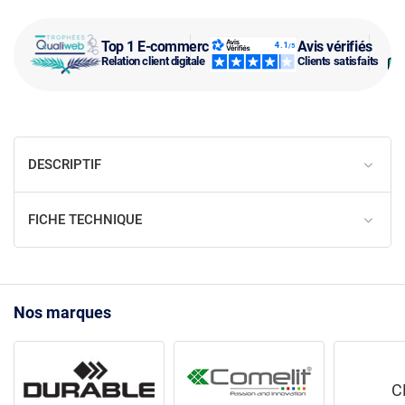
Top 1 E-commerce
Avis vérifiés
Relation client digitale
Clients satisfaits
DESCRIPTIF
FICHE TECHNIQUE
Nos marques
C