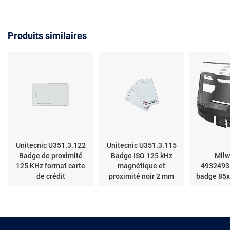
et esse métallique
avec marquage UID,
polycarbon
détachable -
format carte crédit (ISO
85 × 54 mm
Assortiment de 100
ID-1), plastique blanc
casques B
Produits similaires
(pack clé/étiquette,
mat, fente pour lanière
100/200, I
polyéthylène, couleurs
avant tran
assorties)
Unitecnic U351.3.122
Unitecnic U351.3.115
Badge de proximité
Badge ISO 125 kHz
Mil
125 KHz format carte
magnétique et
4932493
de crédit
proximité noir 2 mm
badge 85