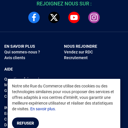
REJOIGNEZ NOUS SUR :
EN SAVOIR PLUS
NOUS REJOINDRE
Qui sommes-nous ?
Vendez sur RDC
Avis clients
Recrutement
AIDE
Questions fréquentes
Modes de règlements
Notre site Rue du Commerce utilise des cookies ou des
Garantie et retours
technologies similaires pour vous proposer des services et
Contacter Rue du Commerce
offres adaptés à vos centres d’intérêt, vous garantir une
meilleure expérience utilisateur et réaliser des statistiques
INFORMATIONS LÉGALES
RENDEZ-VOUS SUR L'APP
de visites.
En savoir plus.
Environnement
CGV
/
CGU Marketplace
REFUSER
Données personnelles
/