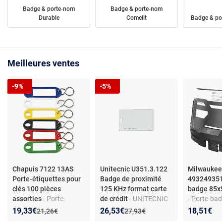
Badge & porte-nom
Badge & porte-nom
Durable
Comelit
Badge & po
Meilleures ventes
-9%
-5%
Chapuis 7122 13AS
Unitecnic U351.3.122
Milwauke
Porte-étiquettes pour
Badge de proximité
493249351
clés 100 pièces
125 KHz format carte
badge 85x
assorties
- Porte-
de crédit
- UNITECNIC
- Porte-bad
étiquettes Chapuis
U351.3.122 — Badge
MILWAUKE
Nouveau prix :
Réduction de :
Nouveau prix :
Réduction de :
19,33€
26,53€
18,51€
Ancien prix :
Ancien prix :
21,26€
27,93€
7122 13AS avec fenêtre
de proximité 125 KHz
493249351