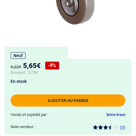
Neuf
Nouveau prix :
5,65€
-9%
Ancien prix :
6,22€
Réduction de :
Éco-part. :
0,75€
En stock
AJOUTER AU PANIER
Vendu et expédié par :
brico-travo
Note vendeur :
(3)