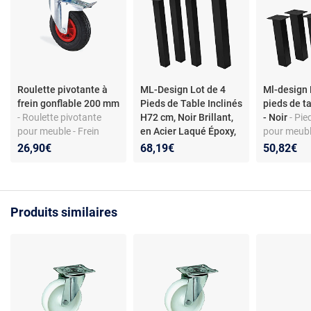
Roulette pivotante à
ML-Design Lot de 4
Ml-design 
frein gonflable 200 mm
Pieds de Table Inclinés
pieds de ta
- Roulette pivotante
H72 cm, Noir Brillant,
- Noir
- Pie
pour meuble - Frein
en Acier Laqué Époxy,
pour meuble
intégré - Roue gonflable
Profil Carré 8x8 cm
-
acier - incl
26,90€
68,19€
50,82€
- Platine à vis - Charge
ML-Design Lot de 4
à vis
max 75 kg - Hauteur
Pieds de Table Inclinés
totale 238 mm
H72 cm, Noir Brillant,
en Acier Laqué Époxy,
Produits similaires
Profil Carré 8x8 cm,
Design Forme en I
Rectiligne, Inclinaison
96°, Protections de Sol
Autocollantes Inclus