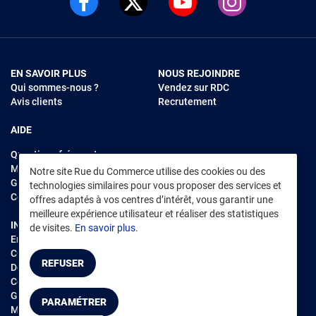
EN SAVOIR PLUS
NOUS REJOINDRE
Qui sommes-nous ?
Vendez sur RDC
Avis clients
Recrutement
AIDE
Questions fréquentes
Modes de règlements
Notre site Rue du Commerce utilise des cookies ou des
Garantie et retours
technologies similaires pour vous proposer des services et
Contacter Rue du Commerce
offres adaptés à vos centres d’intérêt, vous garantir une
meilleure expérience utilisateur et réaliser des statistiques
INFORMATIONS LÉGALES
RENDEZ-VOUS SUR L'APP
de visites.
En savoir plus.
Environnement
CGV
/
CGU Marketplace
REFUSER
Données personnelles
/
Cookies
Gérer mes cookies
PARAMÉTRER
Mentions légales