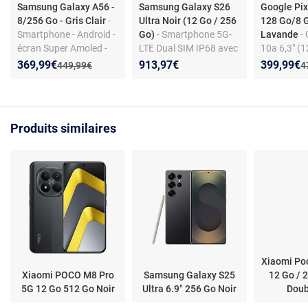
Samsung Galaxy A56 -
Samsung Galaxy S26
Google Pix
8/256 Go - Gris Clair
-
Ultra Noir (12 Go / 256
128 Go/8 
Smartphone - Android -
Go)
- Smartphone 5G-
Lavande
-
écran Super Amoled -
LTE Dual SIM IP68 avec
10a 6,3" (
5G - triple appareil
Galaxy AI - Snapdragon
RAM) Dual 
Nouveau prix :
Réduction de :
Nouveau p
Réduction
369,99€
913,97€
399,99€
Ancien prix :
A
449,99€
4
photo 50 MP - IP67
8 Elite Gen 5 Octo-Core
Lavande
4.74 GHz - RAM 12 Go -
Ecran tactile Dynamic
AMOLED 2X 120 Hz
Produits similaires
6.9" 1440 x 3120 - 256
Go - NFC/Bluetooth 6.0
- 5000 mAh - Android
16
Xiaomi Po
Xiaomi POCO M8 Pro
Samsung Galaxy S25
12 Go / 
5G 12 Go 512 Go Noir
Ultra 6.9" 256 Go Noir
Doub