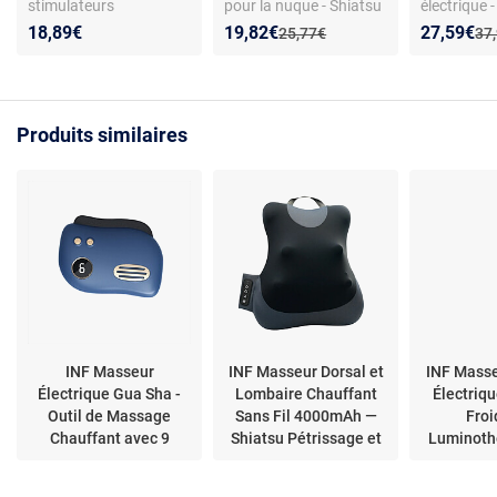
stimulateurs
pour la nuque - Shiatsu
électrique 
circulatoires —
3D - 3 niveaux
avec chaleu
Nouveau prix :
Réduction de :
Nouveau p
Réduction
18,89€
19,82€
27,59€
Ancien prix :
Anc
25,77€
37
alimentation secteur —
d’intensité - Plastique -
Infrarouge 
compatible Revitive —
Sans chaleur
le corps - U
couleur blanche —
maison ou 
matériau plastique
Produits similaires
INF Masseur
INF Masseur Dorsal et
INF Masse
Électrique Gua Sha -
Lombaire Chauffant
Électriq
Outil de Massage
Sans Fil 4000mAh —
Froi
Chauffant avec 9
Shiatsu Pétrissage et
Luminoth
Niveaux de
Tapotement a
Coule
Température & Vi
Sou