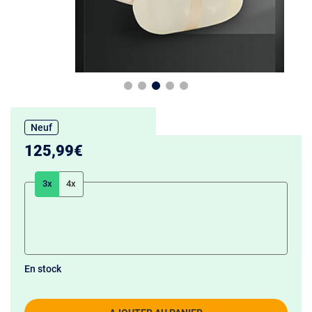
Neuf
125,99€
3x
4x
En stock