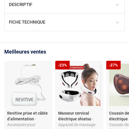
DESCRIPTIF
FICHE TECHNIQUE
Meilleures ventes
-23%
-27%
Revitive prise et câble
Masseur cervical
Coussin d
d’alimentation
-
électrique shiatsu
-
électrique
Accessoire pour
Appareil de massage
Coussin d