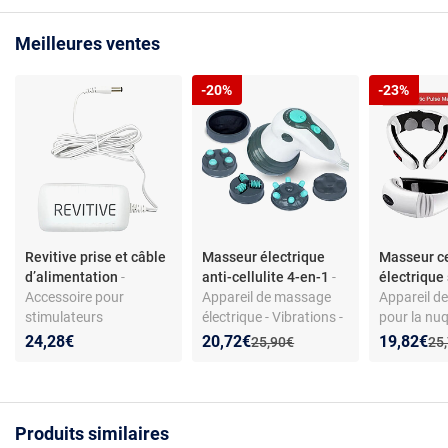
Meilleures ventes
-20%
-23%
Revitive prise et câble
Masseur électrique
Masseur ce
d’alimentation
-
anti-cellulite 4-en-1
-
électrique
Accessoire pour
Appareil de massage
Appareil d
stimulateurs
électrique - Vibrations -
pour la nuq
circulatoires —
4 têtes
3D - 3 nive
Nouveau prix :
Réduction de :
Nouveau p
Réduction
24,28€
20,72€
19,82€
Ancien prix :
Anc
25,90€
25
alimentation secteur —
interchangeables -
d’intensité 
compatible Revitive —
Chaleur infrarouge -
Sans chale
couleur blanche —
Vitesse réglable - Pour
matériau plastique
tout le corps
Produits similaires