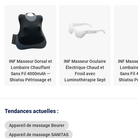
INF Masseur Dorsal et
INF Masseur Oculaire
INF Masse
Lombaire Chauffant
Électrique Chaud et
Lombaire
Sans Fil 4000mAh —
Froid avec
Sans Fil
Shiatsu Pétrissage et
Luminothérapie Sept
Shiatsu P
Tapotement a
Couleurs pour
Tapot
Soulager
Tendances actuelles :
Appareil de massage Beurer
Appareil de massage SANITAS