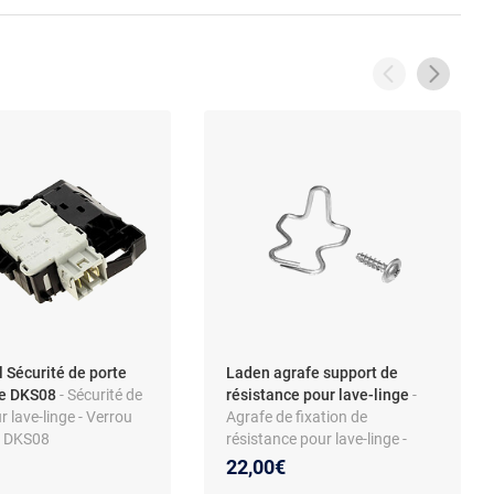
l Sécurité de porte
Laden agrafe support de
ge DKS08
- Sécurité de
résistance pour lave-linge
-
r lave-linge - Verrou
Agrafe de fixation de
t DKS08
résistance pour lave-linge -
5440 - Compatible
pièce métallique - compatible
22,00€
, Indesit, Hotpoint,
Whirlpool et autres marques