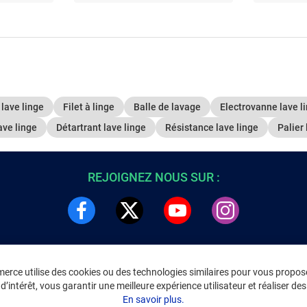
lave linge
Filet à linge
Balle de lavage
Electrovanne lave l
ave linge
Détartrant lave linge
Résistance lave linge
Palier 
REJOIGNEZ NOUS SUR :
rce utilise des cookies ou des technologies similaires pour vous propose
DRE
INFORMATIONS LÉGALES
’intérêt, vous garantir une meilleure expérience utilisateur et réaliser des 
C
Environnement
En savoir plus.
CGV
/
CGU Marketplace