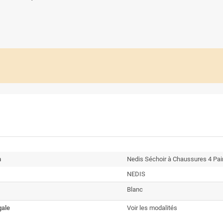
n
Nedis Séchoir à Chaussures 4 Pai
NEDIS
Blanc
gale
Voir les modalités