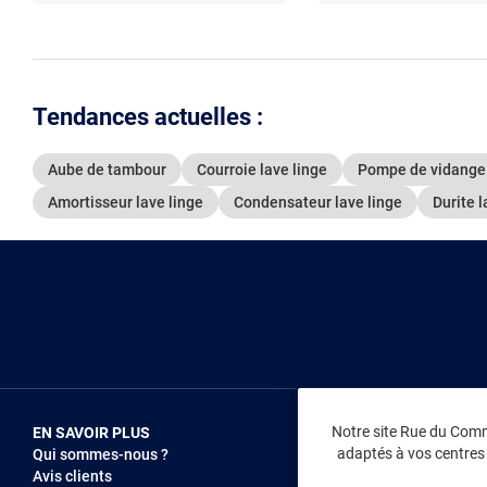
Tendances actuelles :
Aube de tambour
Courroie lave linge
Pompe de vidange 
Amortisseur lave linge
Condensateur lave linge
Durite l
Notre site Rue du Comme
EN SAVOIR PLUS
NOUS REJOIN
adaptés à vos centres d
Qui sommes-nous ?
Vendez sur RD
Avis clients
Recrutement