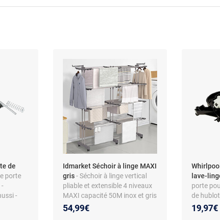
te de
Idmarket Séchoir à linge MAXI
Whirlpoo
e porte
gris
- Séchoir à linge vertical
lave-lin
 -
pliable et extensible 4 niveaux
porte pou
ussi -
MAXI capacité 50M inox et gris
de hublo
iau ABS
48101088
54,99€
19,97€
Whirlpool