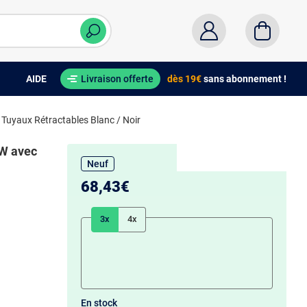
AIDE
Livraison offerte
dès 19€
sans abonnement !
Tuyaux Rétractables Blanc / Noir
0W avec
Neuf
68,43€
3x
4x
En stock