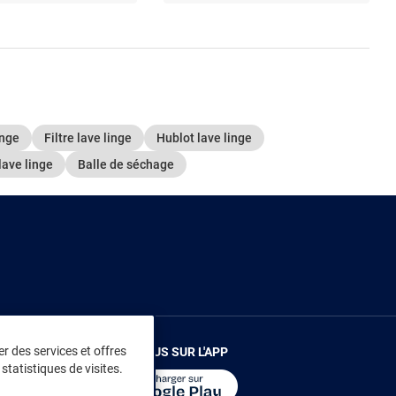
inge
Filtre lave linge
Hublot lave linge
lave linge
Balle de séchage
r des services et offres
RENDEZ-VOUS SUR L'APP
statistiques de visites.