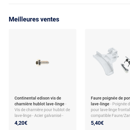
Meilleures ventes
Continental edison vis de
Faure poignée de por
charnière hublot lave-linge
-
lave-linge
- Poignée d
Vis de charnière pour hublot de
pour lave-linge frontal
lave-linge - Acier galvanisé -
compatible Faure/Zan
Torx 4x12 - Compatible
coloris blanc - matér
4,20€
5,40€
modèles Continental Edison