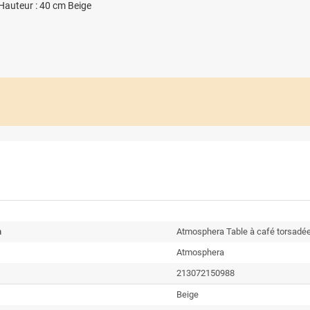
 Hauteur : 40 cm Beige
n
Atmosphera Table à café torsadé
Atmosphera
213072150988
Beige