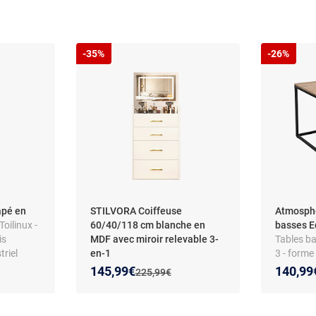
-35%
-26%
apé en
STILVORA Coiffeuse
Atmosphe
 Toilinux -
60/40/118 cm blanche en
basses E
is
MDF avec miroir relevable 3-
Tables ba
triel
en-1
3 - forme
- style in
Nouveau prix :
Réduction de :
Nouveau
Réducti
145,99€
140,99
Ancien prix :
225,99€