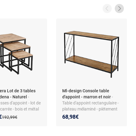
ra Lot de 3 tables
Ml-design Console table
dena - Naturel
-
d'appoint - marron et noir
-
sses d'appoint - lot de
Table d'appoint rectangulaire -
 carrée - bois et métal
plateau mélaminé - piètement
dustriel
acier - style campagne
 prix :
on de :
€
68,98€
Ancien prix :
192,99€