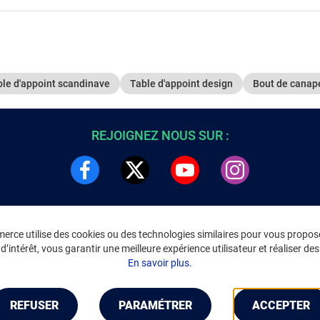
ble d'appoint scandinave
Table d'appoint design
Bout de canap
REJOIGNEZ NOUS SUR :
rce utilise des cookies ou des technologies similaires pour vous propose
DRE
INFORMATIONS LÉGALES
’intérêt, vous garantir une meilleure expérience utilisateur et réaliser des 
C
Environnement
En savoir plus.
CGV
/
CGU Marketplace
Données personnelles
/
Cookies
Gérer mes cookies
REFUSER
PARAMÉTRER
ACCEPTER
Mentions légales