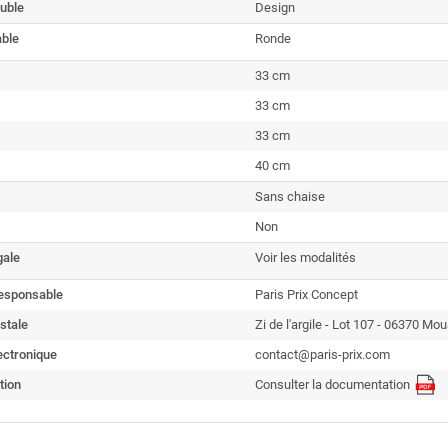
uble
Design
able
Ronde
33 cm
33 cm
33 cm
40 cm
Sans chaise
Non
gale
Voir les modalités
esponsable
Paris Prix Concept
stale
Zi de l'argile - Lot 107 - 06370 Mo
ectronique
contact@paris-prix.com
tion
Consulter la documentation