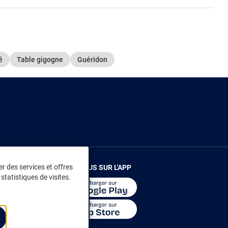
é
Table gigogne
Guéridon
r des services et offres
RENDEZ-VOUS SUR L'APP
statistiques de visites.