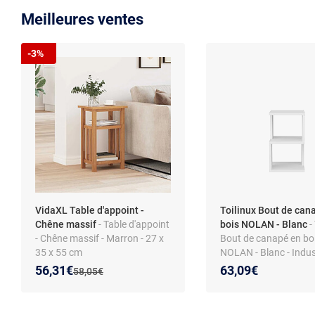
Meilleures ventes
-3%
VidaXL Table d'appoint -
Toilinux Bout de can
Chêne massif
- Table d'appoint
bois NOLAN - Blanc
-
- Chêne massif - Marron - 27 x
Bout de canapé en bo
35 x 55 cm
NOLAN - Blanc - Indus
Nouveau prix :
Réduction de :
56,31€
63,09€
Ancien prix :
58,05€