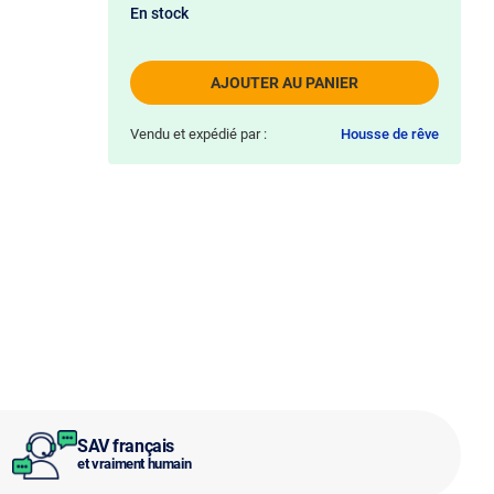
En stock
AJOUTER AU PANIER
Vendu et expédié par :
Housse de rêve
SAV français
et vraiment humain