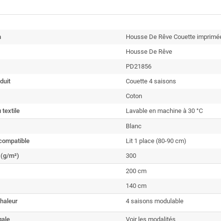
n
Housse De Rêve Couette imprimé
Housse De Rêve
PD21856
duit
Couette 4 saisons
Coton
 textile
Lavable en machine à 30 °C
Blanc
t compatible
Lit 1 place (80-90 cm)
(g/m²)
300
200 cm
140 cm
haleur
4 saisons modulable
gale
Voir les modalités