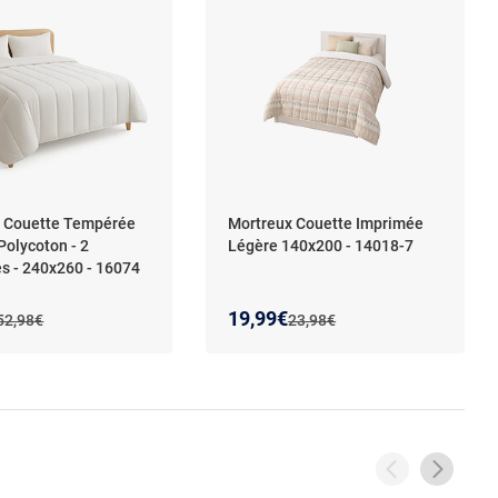
 Couette Tempérée
Mortreux Couette Imprimée
Polycoton - 2
Légère 140x200 - 14018-7
s - 240x260 - 16074
 prix :
on de :
Nouveau prix :
Réduction de :
19,99€
Ancien prix :
Ancien prix :
52,98€
23,98€