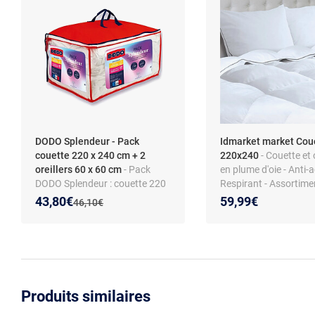
DODO Splendeur - Pack
Idmarket market Cou
couette 220 x 240 cm + 2
220x240
- Couette et 
oreillers 60 x 60 cm
- Pack
en plume d'oie - Anti-a
DODO Splendeur : couette 220
Respirant - Assortime
x 240 cm et 2 oreillers 60 x 60
oreillers inclus
Nouveau prix :
Réduction de :
43,80€
59,99€
Ancien prix :
46,10€
cm
Produits similaires