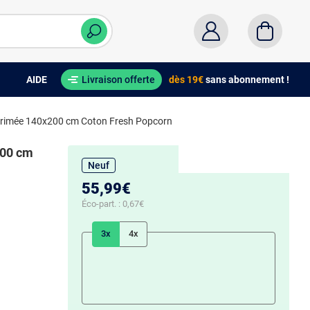
AIDE
Livraison offerte
dès 19€
sans abonnement !
primée 140x200 cm Coton Fresh Popcorn
200 cm
Neuf
55,99€
Éco-part. :
0,67€
3x
4x