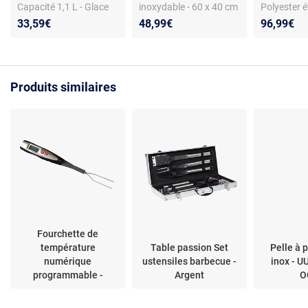
Capacité 1,1 L - Glace
inoxydable - 60 x 40 cm
Polyester é
pilée et granités - Blanc
- Poignées en bois -
Cordons de
33,59€
48,99€
96,99€
et bleu
Pratique - Antirouille
Produits similaires
Fourchette de
température
Table passion Set
Pelle à 
numérique
ustensiles barbecue -
inox - U
programmable -
Argent
O
CTF615EU -
CUISINART