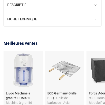
DESCRIPTIF
FICHE TECHNIQUE
Meilleures ventes
Livoo Machine à
ECD Germany Grille
Forge Ado
granité DOM430
-
BBQ
- Grille de
930
- Hous
Machine à granité -
barbecue - Acier
Module Pla