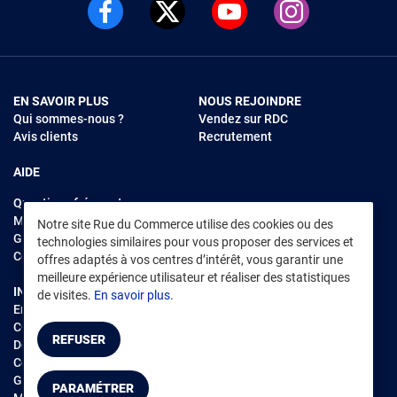
EN SAVOIR PLUS
NOUS REJOINDRE
Qui sommes-nous ?
Vendez sur RDC
Avis clients
Recrutement
AIDE
Questions fréquentes
Modes de règlements
Notre site Rue du Commerce utilise des cookies ou des
Garantie et retours
technologies similaires pour vous proposer des services et
Contacter Rue du Commerce
offres adaptés à vos centres d’intérêt, vous garantir une
meilleure expérience utilisateur et réaliser des statistiques
INFORMATIONS LÉGALES
RENDEZ-VOUS SUR L'APP
de visites.
En savoir plus.
Environnement
CGV
/
CGU Marketplace
REFUSER
Données personnelles
/
Cookies
Gérer mes cookies
PARAMÉTRER