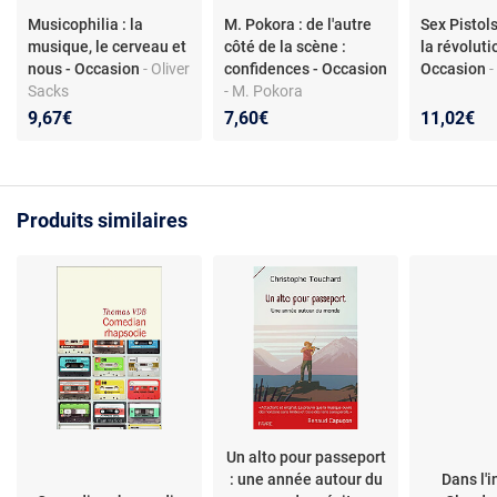
Musicophilia : la
M. Pokora : de l'autre
Sex Pistols
musique, le cerveau et
côté de la scène :
la révoluti
nous - Occasion
- Oliver
confidences - Occasion
Occasion
Sacks
- M. Pokora
9,67€
7,60€
11,02€
Produits similaires
Un alto pour passeport
: une année autour du
Dans l'i