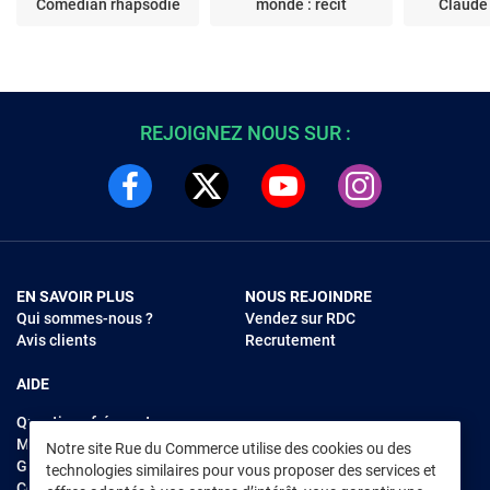
Comedian rhapsodie
monde : récit
Claude
REJOIGNEZ NOUS SUR :
EN SAVOIR PLUS
NOUS REJOINDRE
Qui sommes-nous ?
Vendez sur RDC
Avis clients
Recrutement
AIDE
Questions fréquentes
Modes de règlements
Notre site Rue du Commerce utilise des cookies ou des
Garantie et retours
technologies similaires pour vous proposer des services et
Contacter Rue du Commerce