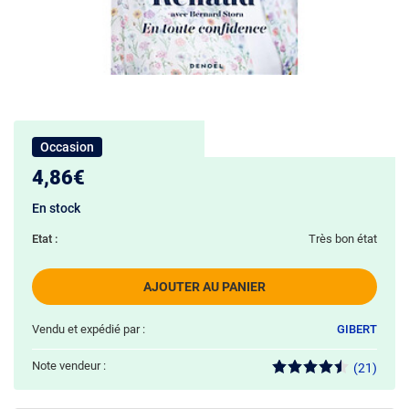
Occasion
4,86€
En stock
Etat :
Très bon état
AJOUTER AU PANIER
Vendu et expédié par :
GIBERT
Note vendeur :
(21)