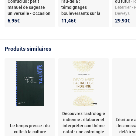
Confucius : petit
l'au-delà :
du futur
- 
manuel de sagesse
témoignages
Leterrier - 
universelle - Occasion
bouleversants sur la
Deweys
- Dan Yu
survie de l'âme et les
6,95€
11,46€
29,90€
signes de l'invisible -
Occasion
- David
Fontaine
Produits similaires
Découvrez l'astrologie
indienne : élaborer et
L'écriture
Le temps presse : du
interpréter son thème
: les mess
culte à la culture
natal : une astrologie
delà à v