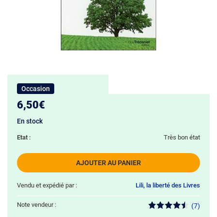
Occasion
6,50€
En stock
Etat :
Très bon état
AJOUTER AU PANIER
Vendu et expédié par :
Lili, la liberté des Livres
Note vendeur :
(7)