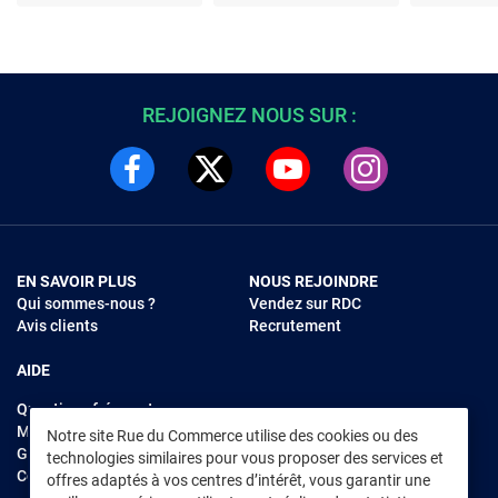
de transformation
REJOIGNEZ NOUS SUR :
EN SAVOIR PLUS
NOUS REJOINDRE
Qui sommes-nous ?
Vendez sur RDC
Avis clients
Recrutement
AIDE
Questions fréquentes
Modes de règlements
Notre site Rue du Commerce utilise des cookies ou des
Garantie et retours
technologies similaires pour vous proposer des services et
Contacter Rue du Commerce
offres adaptés à vos centres d’intérêt, vous garantir une