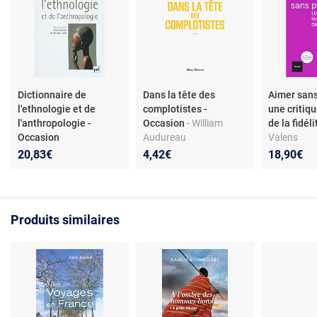
Dictionnaire de
Dans la tête des
Aimer sans
l'ethnologie et de
complotistes -
une critiq
l'anthropologie -
Occasion
- William
de la fidél
Occasion
Audureau
Valens
20,83€
4,42€
18,90€
Produits similaires