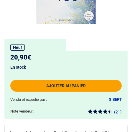
Neuf
20,90€
En stock
AJOUTER AU PANIER
Vendu et expédié par :
GIBERT
Note vendeur :
(21)