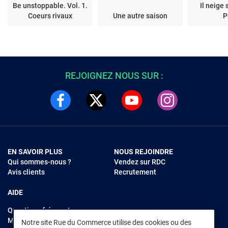
Be unstoppable. Vol. 1.
Il neige 
Coeurs rivaux
Une autre saison
P
REJOIGNEZ NOUS SUR :
EN SAVOIR PLUS
NOUS REJOINDRE
Qui sommes-nous ?
Vendez sur RDC
Avis clients
Recrutement
AIDE
Questions fréquentes
Modes de règlements
Notre site Rue du Commerce utilise des cookies ou des