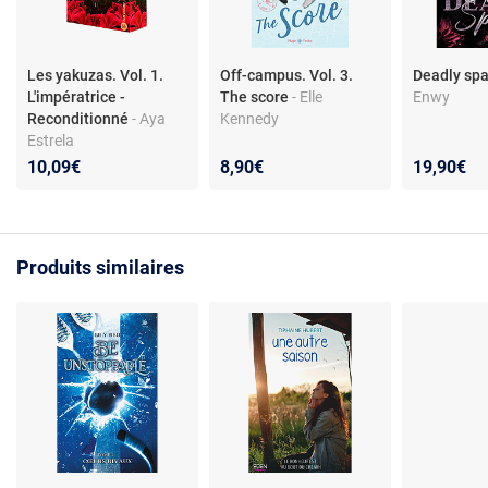
Les yakuzas. Vol. 1.
Off-campus. Vol. 3.
Deadly sp
L'impératrice -
The score
- Elle
Enwy
Reconditionné
- Aya
Kennedy
Estrela
10,09€
8,90€
19,90€
Produits similaires