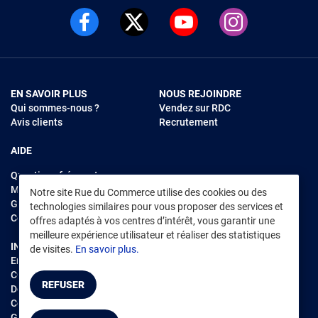
EN SAVOIR PLUS
NOUS REJOINDRE
Qui sommes-nous ?
Vendez sur RDC
Avis clients
Recrutement
AIDE
Questions fréquentes
Modes de règlements
Notre site Rue du Commerce utilise des cookies ou des
Garantie et retours
technologies similaires pour vous proposer des services et
Contacter Rue du Commerce
offres adaptés à vos centres d’intérêt, vous garantir une
meilleure expérience utilisateur et réaliser des statistiques
INFORMATIONS LÉGALES
RENDEZ-VOUS SUR L'APP
de visites.
En savoir plus.
Environnement
CGV
/
CGU Marketplace
REFUSER
Données personnelles
/
Cookies
Gérer mes cookies