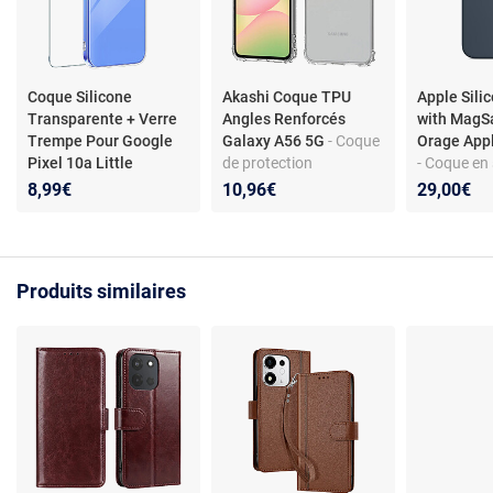
Coque Silicone
Akashi Coque TPU
Apple Sili
Transparente + Verre
Angles Renforcés
with MagS
Trempe Pour Google
Galaxy A56 5G
- Coque
Orage App
Pixel 10a Little
de protection
- Coque en 
Boutik©
transparente avec
MagSafe p
8,99€
10,96€
29,00€
angles renforcés pour
iPhone 14
Samsung Galaxy A56
5G
Produits similaires