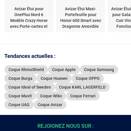
Avizar Étui pour
Avizar Étui Maxi-
Avizar Étui
OnePlus Nord 6
Portefeuille pour
pour Gala
Modèle Crazy Horse
Honor 600 Smart avec
Cuir Vi
avec Porte-cartes et
Dragonne Amovible
Fonctio
Support Marron
Marron
Ma
Tendances actuelles :
Coque RhinoShield
Coque Apple
Coque Samsung
Coque Burga
Coque Huawei
Coque OPPO
Coque Ideal of Sweden
Coque KARL LAGERFELD
Coque Muvit
Coque Wiko
Coque Ferrari
Coque UAG
Coque Avizar
REJOIGNEZ NOUS SUR :