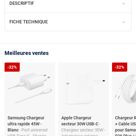
DESCRIPTIF
FICHE TECHNIQUE
Meilleures ventes
-32%
-32%
Samsung Chargeur
Apple Chargeur
Chargeur 
ultra rapide 45W -
secteur 30W USB-C
-
+ Cable US
Blanc
- Port universel
Chargeur secteur 30W -
pour Sams
USB Type-C - Charge
Adaptateur externe -
S26 Plus / 