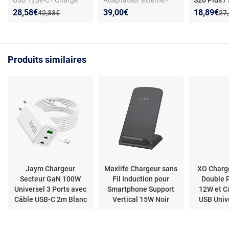
ultra rapide 2.0
Certification CE
S25 / S24 / 
Nouveau prix :
Réduction de :
Nouveau p
Réduction
28,58€
39,00€
18,89€
Ancien prix :
Anc
42,33€
27
/ 5 / A57 /
A56 / A16 -
Boutik®
Produits similaires
Jaym Chargeur
Maxlife Chargeur sans
XO Charg
Secteur GaN 100W
Fil Induction pour
Double 
Universel 3 Ports avec
Smartphone Support
12W et C
Câble USB-C 2m Blanc
Vertical 15W Noir
USB Univ