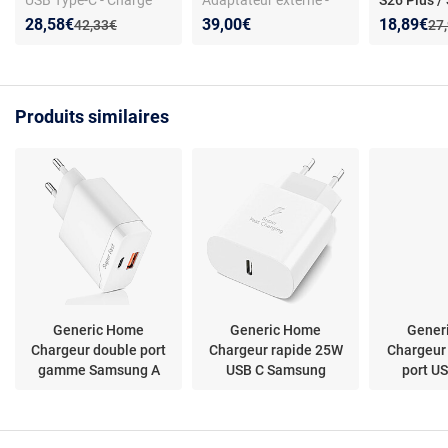
ultra rapide 2.0
Certification CE
S25 / S24 / 
Nouveau prix :
Réduction de :
Nouveau p
Réduction
28,58€
39,00€
18,89€
Ancien prix :
Anc
42,33€
27
/ 5 / A57 /
A56 / A16 -
Boutik®
Produits similaires
Generic Home
Generic Home
Gener
Chargeur double port
Chargeur rapide 25W
Chargeur
gamme Samsung A
USB C Samsung
port U