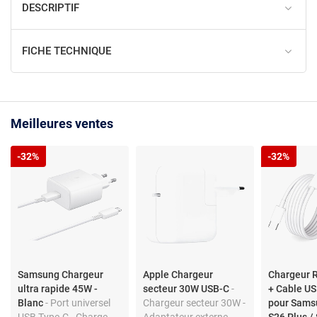
DESCRIPTIF
FICHE TECHNIQUE
Meilleures ventes
-32%
-32%
Samsung Chargeur
Apple Chargeur
Chargeur 
ultra rapide 45W -
secteur 30W USB-C
-
+ Cable US
Blanc
- Port universel
Chargeur secteur 30W -
pour Sams
USB Type-C - Charge
Adaptateur externe -
S26 Plus / 