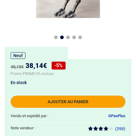
Neuf
Nouveau prix :
38,14€
-5%
Ancien prix :
40,15€
Réduction de :
Promo PROMO 5% incluse
En stock
AJOUTER AU PANIER
Vendu et expédié par :
GPasPlus
Note vendeur :
(398)