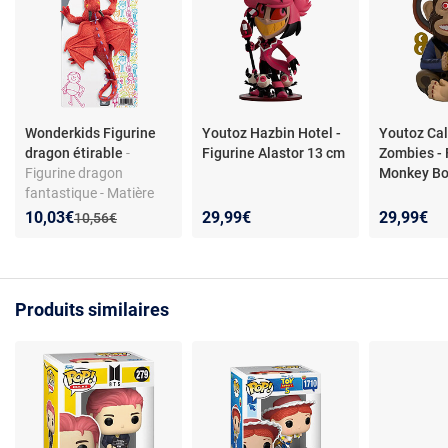
Wonderkids Figurine
Youtoz Hazbin Hotel -
Youtoz Cal
dragon étirable
-
Figurine Alastor 13 cm
Zombies - 
Figurine dragon
Monkey B
fantastique - Matière
souple et extensible -
Nouveau prix :
Réduction de :
10,03€
29,99€
29,99€
Ancien prix :
10,56€
Pliable - Dès 3 ans -
Idéal jeux d’aventure
Produits similaires