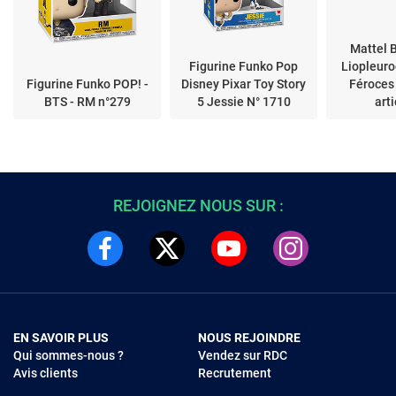
Mattel B
Figurine Funko Pop
Liopleur
Figurine Funko POP! -
Disney Pixar Toy Story
Féroces 
BTS - RM n°279
5 Jessie N° 1710
art
REJOIGNEZ NOUS SUR :
EN SAVOIR PLUS
NOUS REJOINDRE
Qui sommes-nous ?
Vendez sur RDC
Avis clients
Recrutement