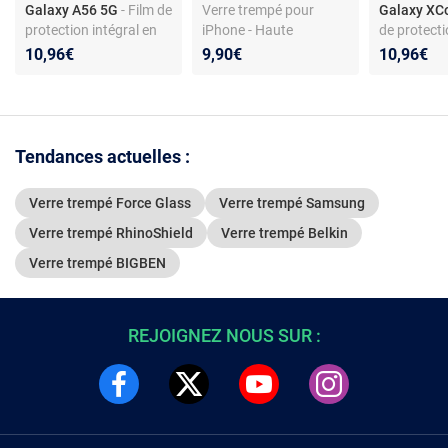
Galaxy A56 5G
- Film de
Verre trempé pour
Galaxy XC
protection intégral en
iPhone - Haute
de protecti
verre trempé pour
transparence - Anti-
en verre t
10,96€
9,90€
10,96€
Samsung Galaxy A56
traces, antireflets -
Samsung G
5G
Seulement 0,33 mm
XCover 7
d'épaisseur
Tendances actuelles :
Verre trempé Force Glass
Verre trempé Samsung
Verre trempé RhinoShield
Verre trempé Belkin
Verre trempé BIGBEN
REJOIGNEZ NOUS SUR :