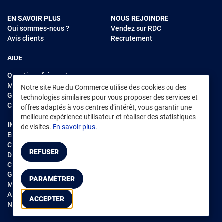
EN SAVOIR PLUS
NOUS REJOINDRE
Qui sommes-nous ?
Vendez sur RDC
Avis clients
Recrutement
AIDE
Questions fréquentes
Modes de règlements
Notre site Rue du Commerce utilise des cookies ou des
Garantie et retours
technologies similaires pour vous proposer des services et
Contacter Rue du Commerce
offres adaptés à vos centres d’intérêt, vous garantir une
meilleure expérience utilisateur et réaliser des statistiques
INFORMATIONS LÉGALES
RENDEZ-VOUS SUR L'APP
de visites.
En savoir plus.
Environnement
CGV
/
CGU Marketplace
REFUSER
Données personnelles
/
Cookies
Gérer mes cookies
PARAMÉTRER
Mentions légales
Accessibilité : non conforme
ACCEPTER
Notice d'accessibilité