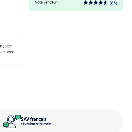
Note vendeur :
(86)
ançaise
ide avec
SAV français
et vraiment humain