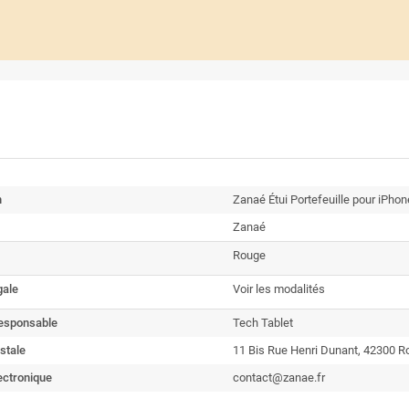
n
Zanaé Étui Portefeuille pour iPho
Zanaé
Rouge
gale
Voir les modalités
esponsable
Tech Tablet
stale
11 Bis Rue Henri Dunant, 42300 
ectronique
contact@zanae.fr