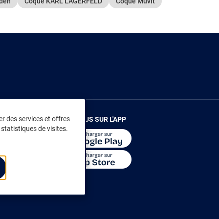
eden
Coque KARL LAGERFELD
Coque Muvit
r des services et offres
RENDEZ-VOUS SUR L'APP
statistiques de visites.