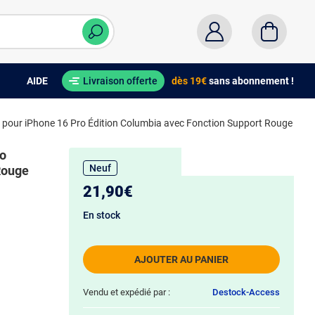
AIDE
Livraison offerte
dès 19€
sans abonnement !
le pour iPhone 16 Pro Édition Columbia avec Fonction Support Rouge
ro
Neuf
Rouge
21,90€
En stock
AJOUTER AU PANIER
Vendu et expédié par :
Destock-Access