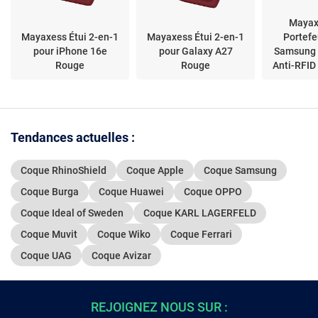
Mayax
Mayaxess Étui 2-en-1
Mayaxess Étui 2-en-1
Portefe
pour iPhone 16e
pour Galaxy A27
Samsung 
Rouge
Rouge
Anti-RFID
Détacha
Tendances actuelles :
Coque RhinoShield
Coque Apple
Coque Samsung
Coque Burga
Coque Huawei
Coque OPPO
Coque Ideal of Sweden
Coque KARL LAGERFELD
Coque Muvit
Coque Wiko
Coque Ferrari
Coque UAG
Coque Avizar
REJOIGNEZ NOUS SUR :