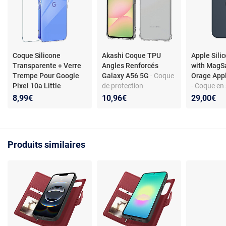
Coque Silicone
Akashi Coque TPU
Apple Sili
Transparente + Verre
Angles Renforcés
with MagS
Trempe Pour Google
Galaxy A56 5G
- Coque
Orage App
Pixel 10a Little
de protection
- Coque en 
Boutik©
transparente avec
MagSafe p
8,99€
10,96€
29,00€
angles renforcés pour
iPhone 14
Samsung Galaxy A56
5G
Produits similaires