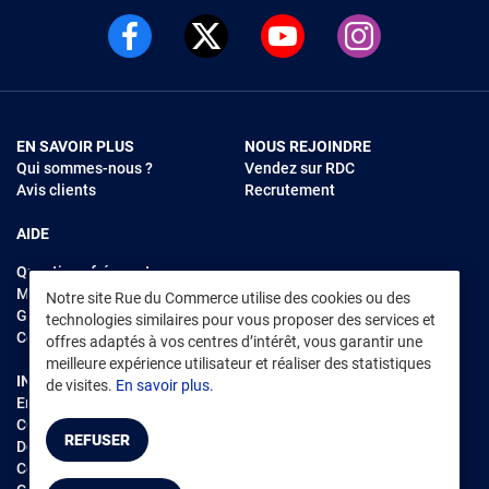
EN SAVOIR PLUS
NOUS REJOINDRE
Qui sommes-nous ?
Vendez sur RDC
Avis clients
Recrutement
AIDE
Questions fréquentes
Modes de règlements
Notre site Rue du Commerce utilise des cookies ou des
Garantie et retours
technologies similaires pour vous proposer des services et
Contacter Rue du Commerce
offres adaptés à vos centres d’intérêt, vous garantir une
meilleure expérience utilisateur et réaliser des statistiques
INFORMATIONS LÉGALES
RENDEZ-VOUS SUR L'APP
de visites.
En savoir plus.
Environnement
CGV
/
CGU Marketplace
REFUSER
Données personnelles
/
Cookies