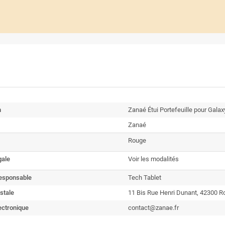
n
Zanaé Étui Portefeuille pour Gala
Zanaé
Rouge
gale
Voir les modalités
esponsable
Tech Tablet
stale
11 Bis Rue Henri Dunant, 42300 
ectronique
contact@zanae.fr