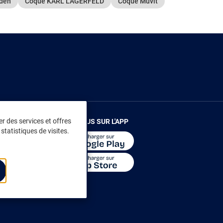
eden
Coque KARL LAGERFELD
Coque Muvit
r des services et offres
RENDEZ-VOUS SUR L'APP
statistiques de visites.