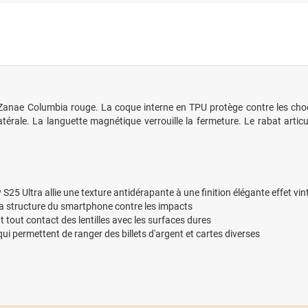
Zanae Columbia rouge. La coque interne en TPU protège contre les chocs.
atérale. La languette magnétique verrouille la fermeture. Le rabat artic
S25 Ultra allie une texture antidérapante à une finition élégante effet vi
la structure du smartphone contre les impacts
 tout contact des lentilles avec les surfaces dures
 qui permettent de ranger des billets d'argent et cartes diverses