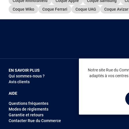
Coque RhinoShield
Coque Apple
Coque Samsung
Co
Coque Wiko
Coque Ferrari
Coque UAG
Coque Avizar
Notre site Rue du Comme
EN SAVOIR PLUS
NOUS REJOIN
adaptés à vos centres d
Qui sommes-nous ?
Vendez sur RD
Avis clients
Recrutement
AIDE
Questions fréquentes
Modes de règlements
Garantie et retours
Contacter Rue du Commerce