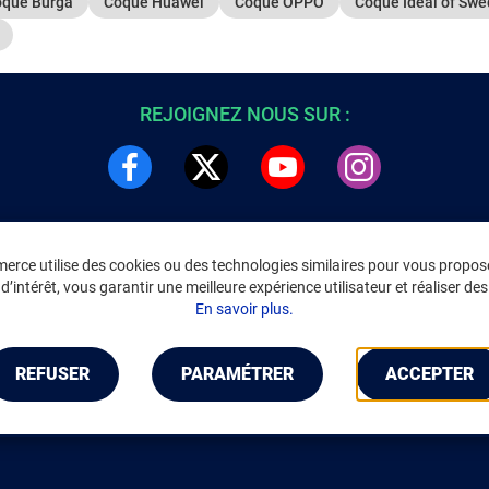
que Burga
Coque Huawei
Coque OPPO
Coque Ideal of Sw
REJOIGNEZ NOUS SUR :
rce utilise des cookies ou des technologies similaires pour vous propose
DRE
INFORMATIONS LÉGALES
’intérêt, vous garantir une meilleure expérience utilisateur et réaliser des 
C
Environnement
En savoir plus.
CGV
/
CGU Marketplace
Données personnelles
/
Cookies
Gérer mes cookies
REFUSER
PARAMÉTRER
ACCEPTER
Mentions légales
Accessibilité : non conforme
Notice d'accessibilité