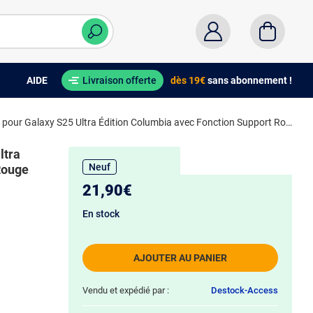
AIDE
Livraison offerte
dès 19€
sans abonnement !
Zanaé Étui Portefeuille pour Galaxy S25 Ultra Édition Columbia avec Fonction Support Rouge
ltra
Neuf
Rouge
21,90€
En stock
AJOUTER AU PANIER
Vendu et expédié par :
Destock-Access