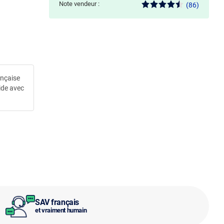
Note vendeur :
(86)
ançaise
ide avec
SAV français
et vraiment humain