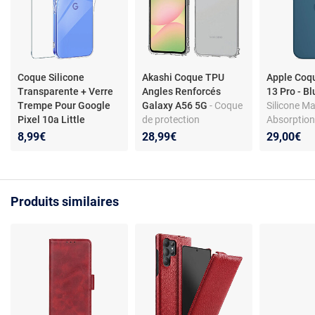
Coque Silicone
Akashi Coque TPU
Apple Coq
Transparente + Verre
Angles Renforcés
13 Pro - B
Trempe Pour Google
Galaxy A56 5G
- Coque
Silicone M
Pixel 10a Little
de protection
Absorption
Boutik©
transparente avec
Fit parfait
8,99€
28,99€
29,00€
angles renforcés pour
Samsung Galaxy A56
5G
Produits similaires