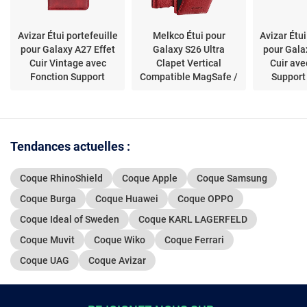
Avizar Étui portefeuille
Melkco Étui pour
Avizar Étui
pour Galaxy A27 Effet
Galaxy S26 Ultra
pour Gala
Cuir Vintage avec
Clapet Vertical
Cuir ave
Fonction Support
Compatible MagSafe /
Support
Rouge
Charge Qi2 Rouge
R
Tendances actuelles :
Coque RhinoShield
Coque Apple
Coque Samsung
Coque Burga
Coque Huawei
Coque OPPO
Coque Ideal of Sweden
Coque KARL LAGERFELD
Coque Muvit
Coque Wiko
Coque Ferrari
Coque UAG
Coque Avizar