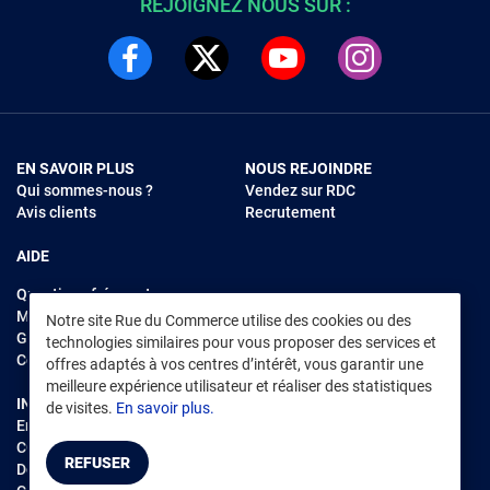
REJOIGNEZ NOUS SUR :
EN SAVOIR PLUS
NOUS REJOINDRE
Qui sommes-nous ?
Vendez sur RDC
Avis clients
Recrutement
AIDE
Questions fréquentes
Modes de règlements
Notre site Rue du Commerce utilise des cookies ou des
Garantie et retours
technologies similaires pour vous proposer des services et
Contacter Rue du Commerce
offres adaptés à vos centres d’intérêt, vous garantir une
meilleure expérience utilisateur et réaliser des statistiques
INFORMATIONS LÉGALES
RENDEZ-VOUS SUR L'APP
de visites.
En savoir plus.
Environnement
CGV
/
CGU Marketplace
REFUSER
Données personnelles
/