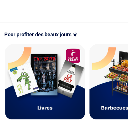
- Mode d'e
version PD
PDF
Pour profiter des beaux jours ☀️