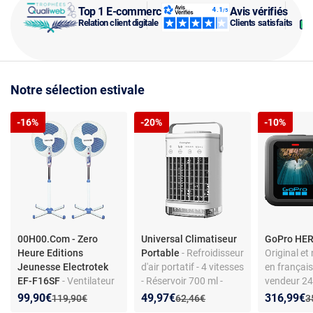
Top 1 E-commerce
Avis vérifiés
Relation client digitale
Clients satisfaits
Notre sélection estivale
-16%
-20%
-10%
00H00.Com - Zero
Universal Climatiseur
GoPro HER
Heure Editions
Portable
- Refroidisseur
Original et
Jeunesse Electrotek
d'air portatif - 4 vitesses
en français
EF-F16SF
- Ventilateur
- Réservoir 700 ml -
vendeur 24
sur pied - Blanc/Bleu -
Blanc
Version imp
Nouveau prix :
Réduction de :
Nouveau prix :
Réduction de :
Nouveau p
Réduction
99,90€
49,97€
316,99€
Ancien prix :
Ancien prix :
A
119,90€
62,46€
3
40 cm - 3 vitesses
sous 7/10 