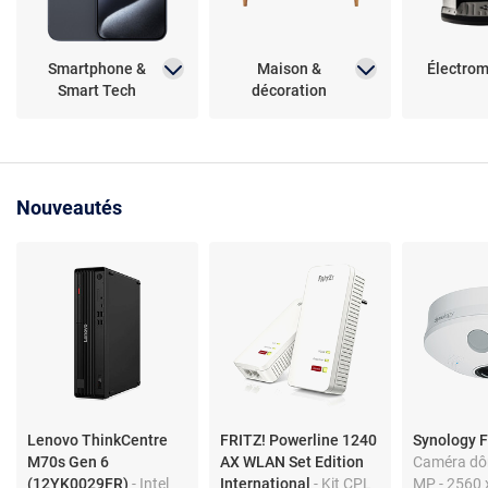
Smartphone &
Maison &
Électro
Smart Tech
décoration
Nouveautés
Lenovo ThinkCentre
FRITZ! Powerline 1240
Synology 
M70s Gen 6
AX WLAN Set Edition
Caméra dô
(12YK0029FR)
- Intel
International
- Kit CPL
MP - 2560 