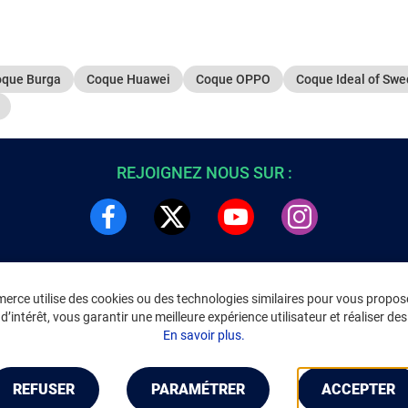
que Burga
Coque Huawei
Coque OPPO
Coque Ideal of Sw
REJOIGNEZ NOUS SUR :
rce utilise des cookies ou des technologies similaires pour vous propose
DRE
INFORMATIONS LÉGALES
’intérêt, vous garantir une meilleure expérience utilisateur et réaliser des 
C
Environnement
En savoir plus.
CGV
/
CGU Marketplace
Données personnelles
/
Cookies
Gérer mes cookies
REFUSER
PARAMÉTRER
ACCEPTER
Mentions légales