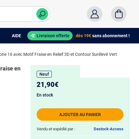
AIDE
Livraison offerte
dès 19€
sans abonnement !
ne 16 avec Motif Fraise en Relief 3D et Contour Surélevé Vert
raise en
Neuf
21,90€
En stock
AJOUTER AU PANIER
Vendu et expédié par :
Destock-Access