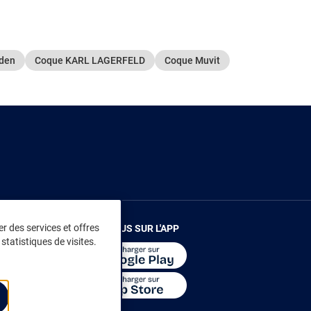
eden
Coque KARL LAGERFELD
Coque Muvit
r des services et offres
RENDEZ-VOUS SUR L'APP
statistiques de visites.