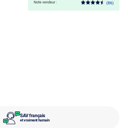
Note vendeur :
(86)
SAV français
et vraiment humain