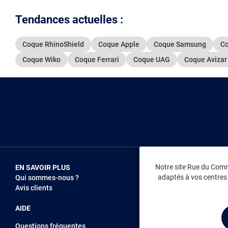
Tendances actuelles :
Coque RhinoShield
Coque Apple
Coque Samsung
Co
Coque Wiko
Coque Ferrari
Coque UAG
Coque Avizar
Notre site Rue du Comme
EN SAVOIR PLUS
NOUS REJOIN
adaptés à vos centres d
Qui sommes-nous ?
Vendez sur RD
Avis clients
Recrutement
AIDE
Questions fréquentes