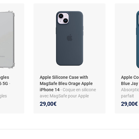
ngles
Apple Silicone Case with
Apple Co
56 5G
-
MagSafe Bleu Orage Apple
Blue Ja
iPhone 14
- Coque en silicone
Absorptio
gles
avec MagSafe pour Apple
parfait
ung
iPhone 14
29,00€
29,00€