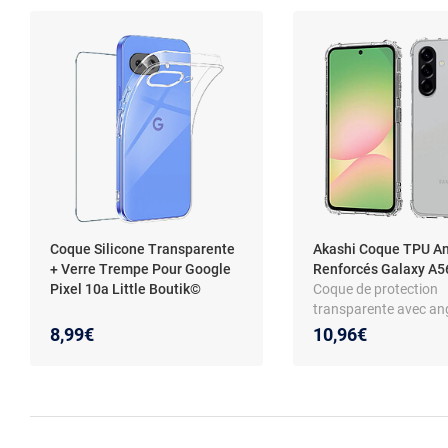
Coque Silicone Transparente
Akashi Coque TPU A
+ Verre Trempe Pour Google
Renforcés Galaxy A
Pixel 10a Little Boutik©
Coque de protection
transparente avec an
renforcés pour Sams
8,99€
10,96€
Galaxy A56 5G