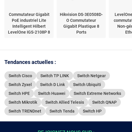
Commutateur Gigabit
Hikvision DS-3E0508D-
LevelOn
PoE industriel Lite
O Commutateur
commutat
Intelligent Hilbert
Gigabit Plastique 8
Non-gér
LevelOne IGS-2108P 8
Ports
Eth
ports
(10/100/
Tendances actuelles :
Switch Cisco
Switch TP LINK
Switch Netgear
Switch Zyxel
Switch D Link
Switch Ubiquiti
Switch HPE
Switch Huawei
Switch Extreme Networks
Switch Mikrotik
Switch Allied Telesis
Switch QNAP
Switch TRENDnet
Switch Tenda
Switch HP