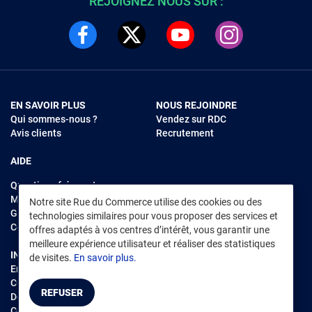
REJOIGNEZ NOUS SUR :
EN SAVOIR PLUS
NOUS REJOINDRE
Qui sommes-nous ?
Vendez sur RDC
Avis clients
Recrutement
AIDE
Questions fréquentes
Modes de règlements
Notre site Rue du Commerce utilise des cookies ou des
Garantie et retours
technologies similaires pour vous proposer des services et
Contacter Rue du Commerce
offres adaptés à vos centres d’intérêt, vous garantir une
meilleure expérience utilisateur et réaliser des statistiques
INFORMATIONS LÉGALES
RENDEZ-VOUS SUR L'APP
de visites.
En savoir plus.
Environnement
CGV
/
CGU Marketplace
REFUSER
Données personnelles
/
Cookies