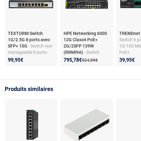
TEXTORM Switch
HPE Networking 6000
TRENDnet
1G/2.5G 8 ports avec
12G Class4 PoE+
Switch 6 p
SFP+ 10G
- Switch non-
2G/2SFP 139W
10/100 Mb
manageable 8 ports
(R8N89A)
- Switch
PoE+
10/100/1000/2500
manageable 12 ports
Nouveau prix :
Réduction de :
99,95€
795,78€
39,95€
Ancien prix :
924,99€
Mbps + 1 SFP 10 Gbps
PoE+ 10/100/1000
Mbps + 2 SFP + 2 ports
10/100/1000 Mbps
Produits similaires