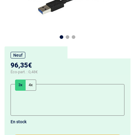
Neuf
96,35€
Éco-part. :
0,48€
3x
4x
En stock