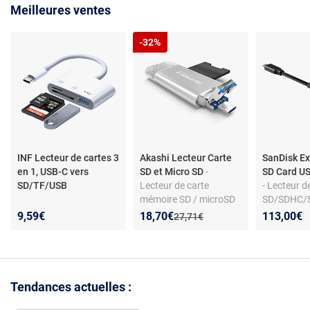
Meilleures ventes
-32%
INF Lecteur de cartes 3
Akashi Lecteur Carte
SanDisk E
en 1, USB-C vers
SD et Micro SD
-
SD Card U
SD/TF/USB
Lecteur de carte
- Lecteur d
mémoire SD / microSD
SD/SDHC/
- USB-C 3.
Nouveau prix :
Réduction de :
9,59€
18,70€
113,00€
Ancien prix :
27,71€
Tendances actuelles :