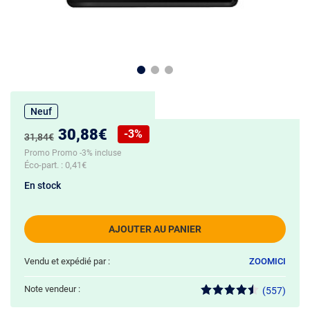
Neuf
Nouveau prix :
30,88€
-3%
Ancien prix :
31,84€
Réduction de :
Promo Promo -3% incluse
Éco-part. :
0,41€
En stock
AJOUTER AU PANIER
Vendu et expédié par :
ZOOMICI
Note vendeur :
(557)